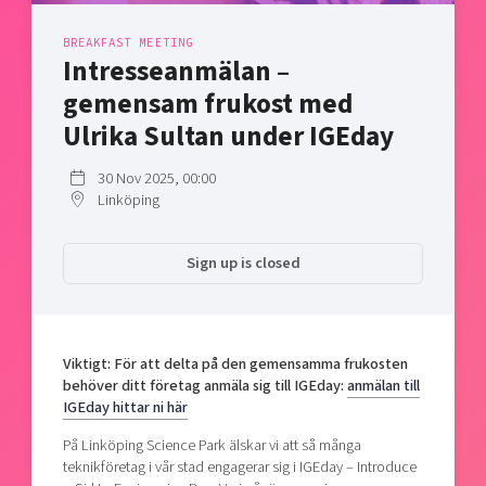
Shaping cities and regions
Our community of companies
Upscaling
BREAKFAST MEETING
Projects
Today's lunch in Mjärdevi
Talent & skills
Intresseanmälan –
Publications
Startup & industry collaboration
gemensam frukost med
Bright East
Project toolbox
Offers to boost your business
Ulrika Sultan under IGEday
East Sweden Tech Women
Reversed mentorship
30 Nov 2025, 00:00
Linköping
Our clusters
Funding opportunities
Current offers and activities
Sign up is closed
Reach out to us
Locations
Viktigt: För att delta på den gemensamma frukosten
behöver ditt företag anmäla sig till IGEday:
anmälan till
IGEday hittar ni här
På Linköping Science Park älskar vi att så många
teknikföretag i vår stad engagerar sig i IGEday – Introduce