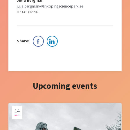
Julia Bergman
julia.bergman@linkopingsciencepark.se
073-6168598
Share:
Upcoming events
14
AUG