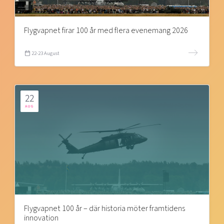
Flygvapnet firar 100 år med flera evenemang 2026
22-23 August
22
AUG
Flygvapnet 100 år – där historia möter framtidens
innovation