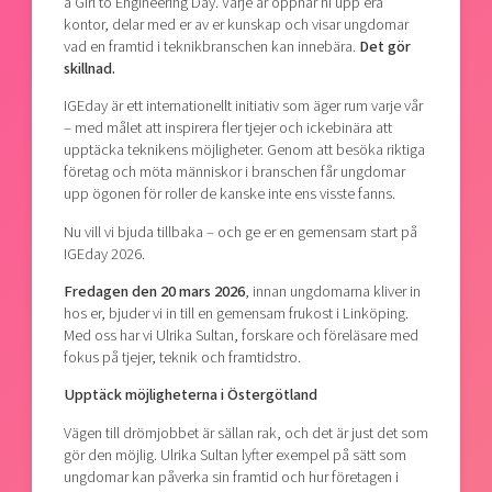
a Girl to Engineering Day. Varje år öppnar ni upp era
kontor, delar med er av er kunskap och visar ungdomar
vad en framtid i teknikbranschen kan innebära.
Det gör
skillnad.
IGEday är ett internationellt initiativ som äger rum varje vår
– med målet att inspirera fler tjejer och ickebinära att
upptäcka teknikens möjligheter. Genom att besöka riktiga
företag och möta människor i branschen får ungdomar
upp ögonen för roller de kanske inte ens visste fanns.
Nu vill vi bjuda tillbaka – och ge er en gemensam start på
IGEday 2026.
Fredagen den 20 mars 2026
, innan ungdomarna kliver in
hos er, bjuder vi in till en gemensam frukost i Linköping.
Med oss har vi Ulrika Sultan, forskare och föreläsare med
fokus på tjejer, teknik och framtidstro.
Upptäck möjligheterna i Östergötland
Vägen till drömjobbet är sällan rak, och det är just det som
gör den möjlig. Ulrika Sultan lyfter exempel på sätt som
ungdomar kan påverka sin framtid och hur företagen i