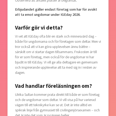
Observera att antalet platser är begränsat.
Erbjudandet gäller endast företag som har för avsikt
att ta emot ungdomar under IGEday 2026.
Varför gör vi detta?
Vi vet att IGEday ofta blir en stark och minnesvärd dag –
både för ungdomarna och för företagen som deltar. Men vi
tror också att vi kan göra upplevelsen ännu bättre –
särskilt om vi startar dagen tillsammans. Frukosten är till
för er som företag, men också för de ungdomar ni har
bjudit in till IGEday. Vi vill ge alla deltagare en gemensam
och inspirerande upplevelse att ta med sig in i resten av
dagen.
Vad handlar föreläsningen om?
Ulrika Sultan kommer prata direkt till både er som företag
och de ungdomar som deltar. Vi vill visa på hur varierad
vägen till ett teknikyrke kan se ut. Det är inte alltid en
spikrak linje från gymnasiet till civilingenjörsexamen – och
det är inte det som är poängen heller.