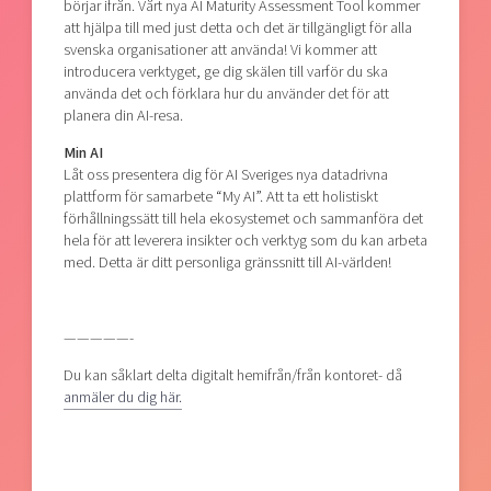
börjar ifrån. Vårt nya AI Maturity Assessment Tool kommer
att hjälpa till med just detta och det är tillgängligt för alla
svenska organisationer att använda! Vi kommer att
introducera verktyget, ge dig skälen till varför du ska
använda det och förklara hur du använder det för att
planera din AI-resa.
Min AI
Låt oss presentera dig för AI Sveriges nya datadrivna
plattform för samarbete “My AI”. Att ta ett holistiskt
förhållningssätt till hela ekosystemet och sammanföra det
hela för att leverera insikter och verktyg som du kan arbeta
med. Detta är ditt personliga gränssnitt till AI-världen!
—————-
Du kan såklart delta digitalt hemifrån/från kontoret- då
anmäler du dig här.