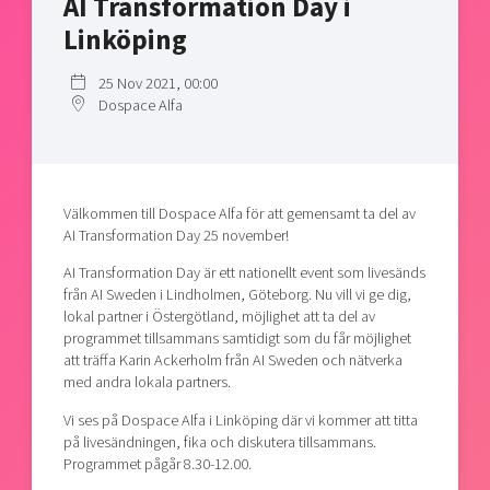
AI Transformation Day i
Shaping cities and regions
Our community of companies
Upscaling
Linköping
Projects
Today's lunch in Mjärdevi
Talent & skills
Publications
25 Nov 2021, 00:00
Startup & industry collaboration
Dospace Alfa
Bright East
Project toolbox
Offers to boost your business
East Sweden Tech Women
Reversed mentorship
Our clusters
Funding opportunities
Välkommen till Dospace Alfa för att gemensamt ta del av
AI Transformation Day 25 november!
Current offers and activities
AI Transformation Day är ett nationellt event som livesänds
Reach out to us
från AI Sweden i Lindholmen, Göteborg. Nu vill vi ge dig,
lokal partner i Östergötland, möjlighet att ta del av
Locations
programmet tillsammans samtidigt som du får möjlighet
att träffa Karin Ackerholm från AI Sweden och nätverka
med andra lokala partners.
Vi ses på Dospace Alfa i Linköping där vi kommer att titta
på livesändningen, fika och diskutera tillsammans.
Programmet pågår 8.30-12.00.