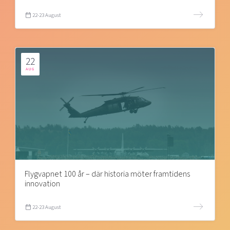
22-23 August
22
AUG
Flygvapnet 100 år – där historia möter framtidens
innovation
22-23 August