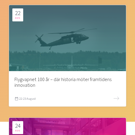
22
AUG
Flygvapnet 100 år – där historia möter framtidens
innovation
22-23 August
24
AUG