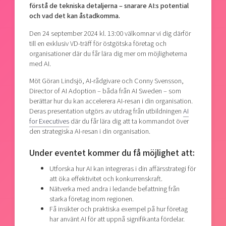
förstå de tekniska detaljerna – snarare AI:s potential
och vad det kan åstadkomma.
Den 24 september 2024 kl. 13:00 välkomnar vi dig därför
till en exklusiv VD-träff för östgötska företag och
organisationer där du får lära dig mer om möjligheterna
med AI.
Möt Göran Lindsjö, AI-rådgivare och Conny Svensson,
Director of AI Adoption – båda från AI Sweden – som
berättar hur du kan accelerera AI-resan i din organisation.
Deras presentation utgörs av utdrag från utbildningen
AI
for Executives
där du får lära dig att ta kommandot över
den strategiska AI-resan i din organisation.
Under eventet kommer du få möjlighet att:
Utforska hur AI kan integreras i din affärsstrategi för
att öka effektivitet och konkurrenskraft.
Nätverka med andra i ledande befattning från
starka företag inom regionen.
Få insikter och praktiska exempel på hur företag
har använt AI för att uppnå signifikanta fördelar.