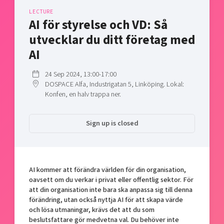
Shaping cities and regions
Our community of companies
Upscaling
LECTURE
AI för styrelse och VD: Så
Projects
Today's lunch in Mjärdevi
Talent & skills
utvecklar du ditt företag med
Publications
Startup & industry collaboration
Bright East
AI
Project toolbox
Offers to boost your business
East Sweden Tech Women
24 Sep 2024, 13:00-17:00
Reversed mentorship
DOSPACE Alfa, Industrigatan 5, Linköping. Lokal:
Our clusters
Konfen, en halv trappa ner.
Funding opportunities
Current offers and activities
Sign up is closed
Reach out to us
Locations
AI kommer att förändra världen för din organisation,
oavsett om du verkar i privat eller offentlig sektor. För
att din organisation inte bara ska anpassa sig till denna
förändring, utan också nyttja AI för att skapa värde
och lösa utmaningar, krävs det att du som
beslutsfattare gör medvetna val. Du behöver inte