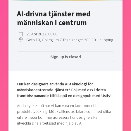
Shaping cities and regions
Our community of companies
Upscaling
AI-drivna tjänster med
Projects
Today's lunch in Mjärdevi
Talent & skills
människan i centrum
Publications
Startup & industry collaboration
Bright East
Project toolbox
Offers to boost your business
25 Apr 2023, 00:00
East Sweden Tech Women
Goto 10, Collegium 7 Teknikringen 583 30 Linköping
Reversed mentorship
Our clusters
Funding opportunities
Sign up is closed
Current offers and activities
Reach out to us
Hur kan designers använda AI-teknologi för
Locations
människocentrerade tjänster? Följ med oss i detta
framtidsspanande tillfälle på en designpub med Usify!
Är du nyfiken på hur AI kan vara en komponent i
produktutveckling. Möt kvällens tre talare som med olika
erfarenheter kommer adressera hur designers kan
utveckla sina arbetssätt med hjälp av AI.