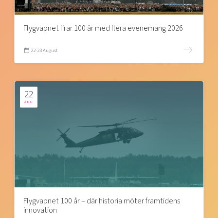
Flygvapnet firar 100 år med flera evenemang 2026
22-23 August
22
AUG
Flygvapnet 100 år – där historia möter framtidens
innovation