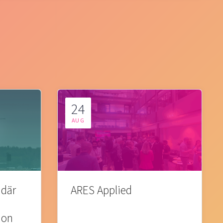
24
AUG
 där
ARES Applied
ion