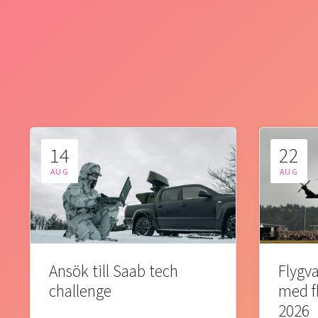
14
22
AUG
AUG
Ansök till Saab tech
Flygva
challenge
med f
2026