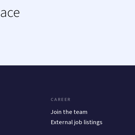
lace
CAREER
Join the team
External job listings