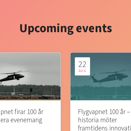
Upcoming events
22
AUG
pnet firar 100 år
Flygvapnet 100 år –
lera evenemang
historia möter
framtidens innovat