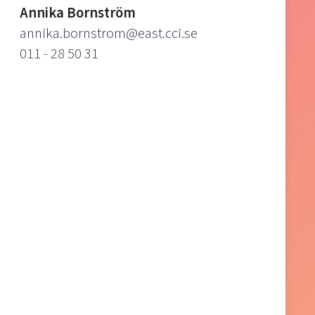
Annika Bornström
annika.bornstrom@east.cci.se
011 - 28 50 31