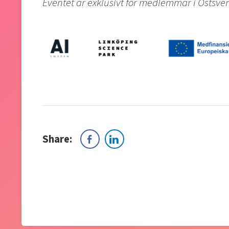
Eventet är exklusivt för medlemmar i Östs
Share: