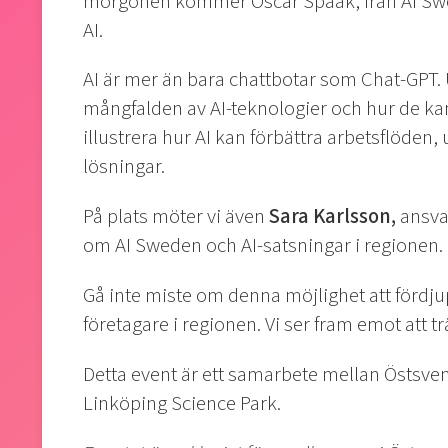
morgonen kommer Oscar Spaak, från AI Swe
AI.
AI är mer än bara chattbotar som Chat-GPT.
mångfalden av AI-teknologier och hur de kan
illustrera hur AI kan förbättra arbetsflöden
lösningar.
På plats möter vi även
Sara Karlsson,
ansva
om AI Sweden och AI-satsningar i regionen.
Gå inte miste om denna möjlighet att fördju
företagare i regionen. Vi ser fram emot att tr
Detta event är ett samarbete mellan Östs
Linköping Science Park.