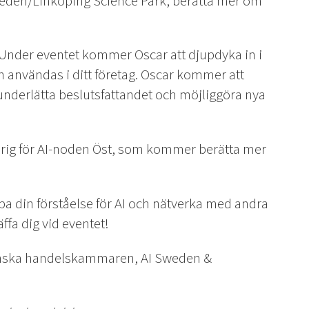
den/Linköping Science Park, berätta mer om
 Under eventet kommer Oscar att djupdyka in i
 användas i ditt företag. Oscar kommer att
, underlätta beslutsfattandet och möjliggöra nya
rig för AI-noden Öst, som kommer berätta mer
pa din förståelse för AI och nätverka med andra
äffa dig vid eventet!
venska handelskammaren, AI Sweden &