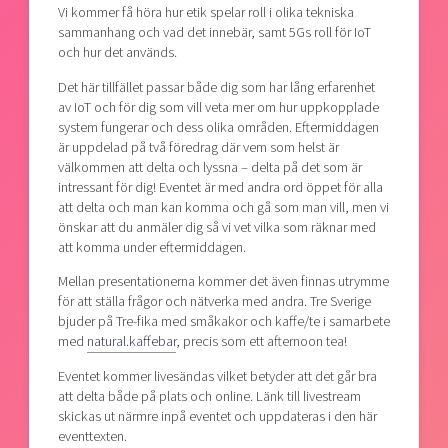
Vi kommer få höra hur etik spelar roll i olika tekniska
sammanhang och vad det innebär, samt 5Gs roll för IoT
och hur det används.
Det här tillfället passar både dig som har lång erfarenhet
av IoT och för dig som vill veta mer om hur uppkopplade
system fungerar och dess olika områden. Eftermiddagen
är uppdelad på två föredrag där vem som helst är
välkommen att delta och lyssna – delta på det som är
intressant för dig! Eventet är med andra ord öppet för alla
att delta och man kan komma och gå som man vill, men vi
önskar att du anmäler dig så vi vet vilka som räknar med
att komma under eftermiddagen.
Mellan presentationerna kommer det även finnas utrymme
för att ställa frågor och nätverka med andra. Tre Sverige
bjuder på Tre-fika med småkakor och kaffe/te i samarbete
med
natural.kaffebar
, precis som ett afternoon tea!
Eventet kommer livesändas vilket betyder att det går bra
att delta både på plats och online. Länk till livestream
skickas ut närmre inpå eventet och uppdateras i den här
eventtexten.