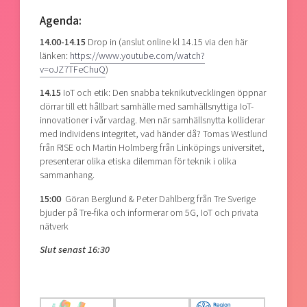
Agenda:
14.00-14.15
Drop in (anslut online kl 14.15 via den här
länken:
https://www.youtube.com/watch?
v=oJZ7TFeChuQ
)
14.15
IoT och etik: Den snabba teknikutvecklingen öppnar
dörrar till ett hållbart samhälle med samhällsnyttiga IoT-
innovationer i vår vardag. Men när samhällsnytta kolliderar
med individens integritet, vad händer då? Tomas Westlund
från RISE och Martin Holmberg från Linköpings universitet,
presenterar olika etiska dilemman för teknik i olika
sammanhang.
15:00
Göran Berglund & Peter Dahlberg från
Tre Sverige
bjuder på Tre-fika och informerar om 5G, IoT och privata
nätverk
Slut senast
16:30