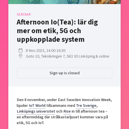
Shaping cities and regions
Our community of companies
Upscaling
Projects
Today's lunch in Mjärdevi
Talent & skills
SEMINAR
Afternoon Io(Tea): lär dig
Publications
Startup & industry collaboration
Bright East
mer om etik, 5G och
Project toolbox
Offers to boost your business
East Sweden Tech Women
uppkopplade system
Reversed mentorship
8 Nov 2023, 14:00-16:30
Our clusters
Funding opportunities
Goto 10, Teknikringen 7, 583 30 Linköping & online
Current offers and activities
Sign up is closed
Reach out to us
Locations
Den 8 november, under East Sweden Innovation Week,
bjuder
IoT World
tillsammans med
Tre Sverige
,
Linköpings universitet
och
Rise
in till afternoon tea –
en eftermiddag där strålkastarljuset kommer vara på
etik, 5G och IoT.