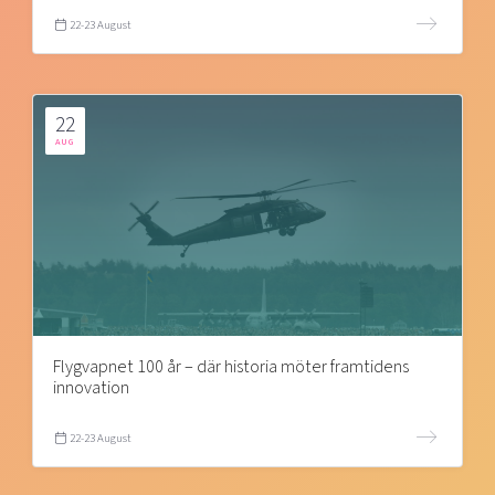
22-23 August
22
AUG
Flygvapnet 100 år – där historia möter framtidens
innovation
22-23 August