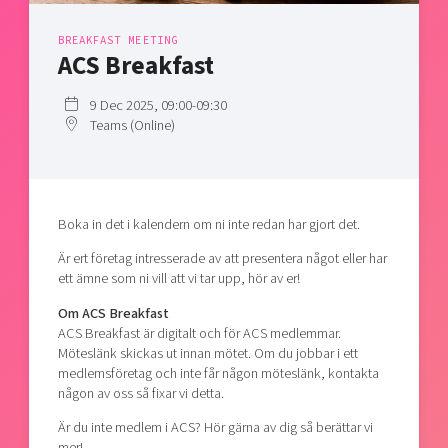
Shaping cities and regions
Our community of companies
Upscaling
BREAKFAST MEETING
Projects
Today's lunch in Mjärdevi
Talent & skills
ACS Breakfast
Publications
Startup & industry collaboration
Bright East
Project toolbox
9 Dec 2025, 09:00-09:30
Offers to boost your business
Teams (Online)
East Sweden Tech Women
Reversed mentorship
Our clusters
Funding opportunities
Boka in det i kalendern om ni inte redan har gjort det.
Current offers and activities
Är ert företag intresserade av att presentera något eller har
Reach out to us
ett ämne som ni vill att vi tar upp, hör av er!
Locations
Om ACS Breakfast
ACS Breakfast är digitalt och för ACS medlemmar.
Möteslänk skickas ut innan mötet. Om du jobbar i ett
medlemsföretag och inte får någon möteslänk, kontakta
någon av oss så fixar vi detta.
Är du inte medlem i ACS? Hör gärna av dig så berättar vi
mer!