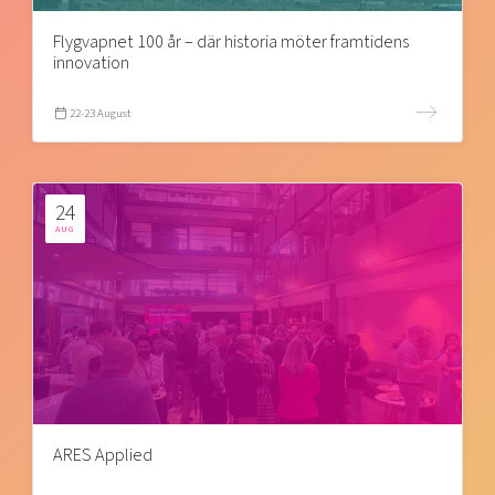
Flygvapnet 100 år – där historia möter framtidens
innovation
22-23 August
24
AUG
ARES Applied