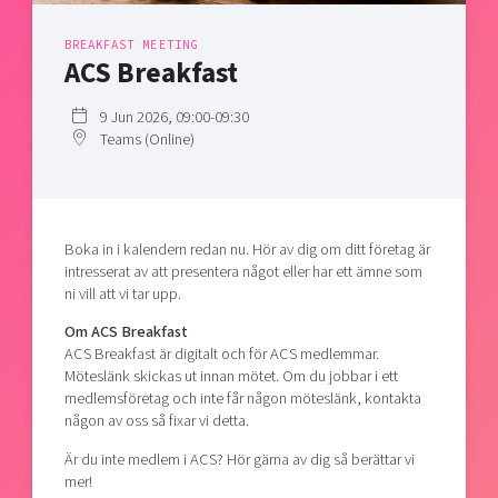
Shaping cities and regions
Our community of companies
Upscaling
BREAKFAST MEETING
Projects
Today's lunch in Mjärdevi
Talent & skills
ACS Breakfast
Publications
Startup & industry collaboration
Bright East
Project toolbox
9 Jun 2026, 09:00-09:30
Offers to boost your business
Teams (Online)
East Sweden Tech Women
Reversed mentorship
Our clusters
Funding opportunities
Boka in i kalendern redan nu. Hör av dig om ditt företag är
Current offers and activities
intresserat av att presentera något eller har ett ämne som
ni vill att vi tar upp.
Reach out to us
Locations
Om ACS Breakfast
ACS Breakfast är digitalt och för ACS medlemmar.
Möteslänk skickas ut innan mötet. Om du jobbar i ett
medlemsföretag och inte får någon möteslänk, kontakta
någon av oss så fixar vi detta.
Är du inte medlem i ACS? Hör gärna av dig så berättar vi
mer!