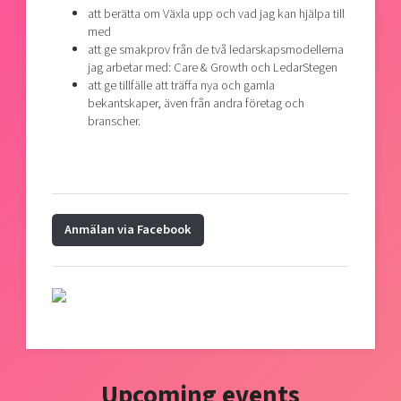
Shaping cities and regions
Our community of companies
att berätta om Växla upp och vad jag kan hjälpa till
Upscaling
med
Projects
Today's lunch in Mjärdevi
Talent & skills
att ge smakprov från de två ledarskapsmodellerna
Publications
jag arbetar med: Care & Growth och LedarStegen
Startup & industry collaboration
att ge tillfälle att träffa nya och gamla
Bright East
Project toolbox
Offers to boost your business
bekantskaper, även från andra företag och
East Sweden Tech Women
branscher.
Reversed mentorship
Our clusters
Funding opportunities
Current offers and activities
Anmälan via Facebook
Reach out to us
Locations
Upcoming events