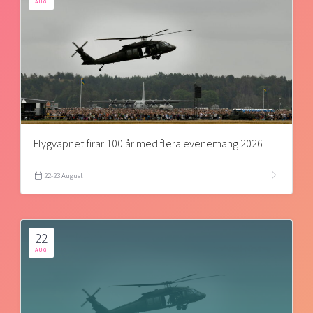
AUG
Flygvapnet firar 100 år med flera evenemang 2026
22-23 August
22
AUG