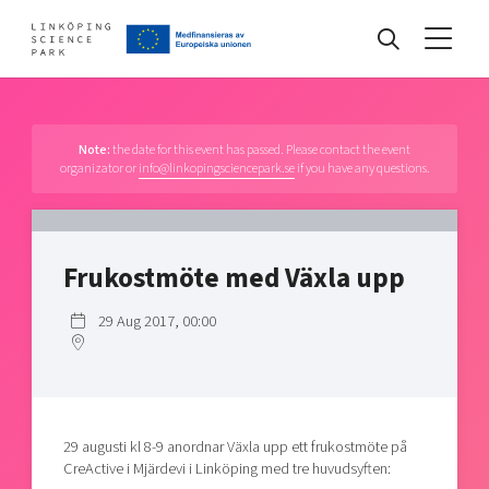
Events
Note:
the date for this event has passed. Please contact the event
organizator or
info@linkopingsciencepark.se
if you have any questions.
Find your network
Frukostmöte med Växla upp
Develop your company
Artificial intelligence
29 Aug 2017, 00:00
Cybersecurity
About
Internet of Things
Upgrade your skills & master new ones
Manufacturing industries
Global talent
29 augusti kl 8-9 anordnar Växla upp ett frukostmöte på
CreActive i Mjärdevi i Linköping med tre huvudsyften:
Visual technologies
Our story, mission & vision
40 years anniversary
Tech startups