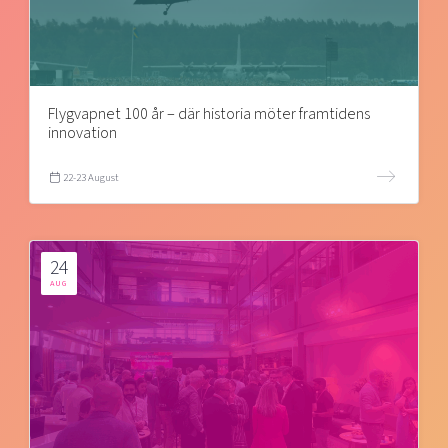
Flygvapnet 100 år – där historia möter framtidens
innovation
22-23 August
24
AUG