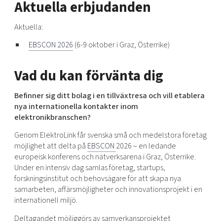
Aktuella erbjudanden
Shaping cities and regions
Our community of companies
Upscaling
Projects
Today's lunch in Mjärdevi
Talent & skills
Aktuella:
Publications
Startup & industry collaboration
EBSCON 2026
(6-9 oktober i Graz, Österrike)
Bright East
Project toolbox
Offers to boost your business
East Sweden Tech Women
Vad du kan förvänta dig
Reversed mentorship
Our clusters
Befinner sig ditt bolag i en tillväxtresa och vill etablera
Funding opportunities
nya internationella kontakter inom
elektronikbranschen?
Current offers and activities
Reach out to us
Genom ElektroLink får svenska små och medelstora företag
möjlighet att delta på
EBSCON
2026 – en ledande
Locations
europeisk konferens och nätverksarena i Graz, Österrike.
Under en intensiv dag samlas företag, startups,
forskningsinstitut och behovsägare för att skapa nya
samarbeten, affärsmöjligheter och innovationsprojekt i en
internationell miljö.
Deltagandet möjliggörs av samverkansprojektet