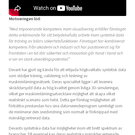
Motiveringen löd:
”Med imponerande kompetens inom visualisering erhåller företaget
detta erkännande för sitt betydelsefulla arbete inom syntetisk data
för träning av bilars säkerhetsfunktioner. Företaget har kombinerat
kompetens från akademi och industri och har positionerat sig för
framtiden i en tid där säkerhet och innovation går hand i hand och
vi ser en stark utvecklingspotential.”
Devant har gjort sig kända för att erbjuda högkvalitativ syntetisk data
som stödjer träning, validering och testning av
maskininlärningsnätverk. Deras specialitet ligger i att leverera
skräddarsydd data av hög kvalitet genom livliga 3D-simuleringar,
vilket ger maskininlärningsutvecklare möjlighet att skapa vilket
realistiskt scenario som helst. Detta ger företag möjligheten att
förbättra prestandan hos sina datorseendeprogram samtidigt som
de minimerar den snedvridning som normalt är förknippad med
mänskligcentrerad data.
Devants syntetiska data har möjligheter inom ett brett spektrum av
branscher. Till exempel kan deras realistiska mänskligcentrerade