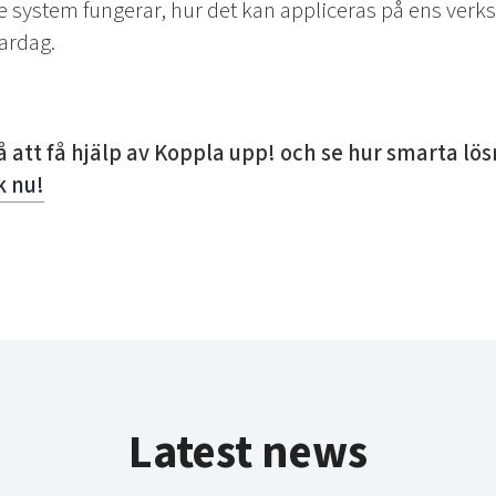
e system fungerar, hur det kan appliceras på ens verk
vardag.
 att få hjälp av Koppla upp! och se hur smarta lösn
k nu!
Latest news