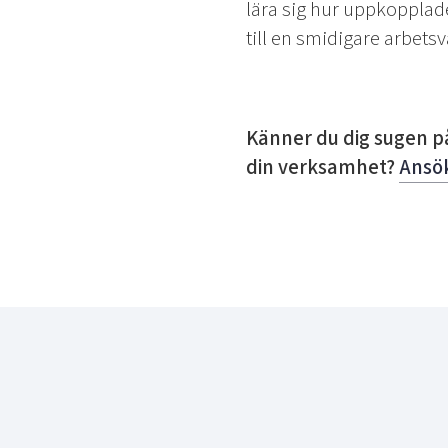
lära sig hur uppkopplad
till en smidigare arbets
Känner du dig sugen på
din verksamhet?
Ansö