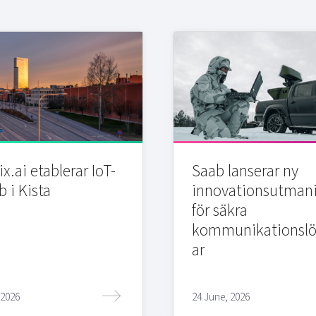
x.ai etablerar IoT-
Saab lanserar ny
b i Kista
innovationsutman
för säkra
kommunikationslö
ar
 2026
24 June, 2026