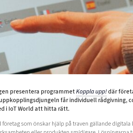
ligen presentera programmet
Koppla upp!
där föret
 uppkopplingsdjungeln får individuell rådgivning, 
i IoT World att hitta rätt.
ill företag som önskar hjälp på traven gällande digital
verksamheten eller produkten smidigare. Lösningarna t