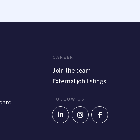
CAREER
Join the team
External job listings
FOLLOW US
oard