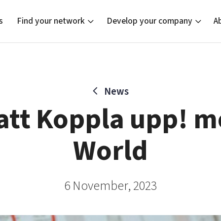
s
Find your network
Develop your company
A
News
new
Bright East
Tech startups
Our clusters
Current of
Funding o
Reach out
att Koppla upp! m
East Sweden Tech Women
Upscaling
Location
Reversed mentorship
Talent & skills
World
Startup & industry collaboration
Offers to boost your business
6 November, 2023