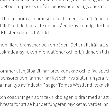
ådet och anpassas utifrån behövande bolags önskan.
till bolag inom alla branscher och är en bra möjlighet 
 tillhör ett dedikerat team bestående av kunniga tech
 Klusterledare IoT World.
nom flera branscher och områden. Det är allt från att 
g, skräddarsy rekommendationer och erbjudanden till
ommer att hjälpa till har bred kunskap och olika spe
sensorer som larmar när kyl och frys slutar fungera, v
r annan typ av industri,” säger Tomas Westlund, teknisk
och coachningen som teknikbolagen bidrar med är att
esta för att se hur det fungerar. Mycket av värdet inne