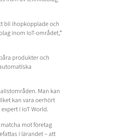
att bli ihopkopplade och
bolag inom IoT-området,”
spåra produkter och
 automatiska
cialistområden. Man kan
ilket kan vara oerhört
 expert i IoT World.
 matcha mot företag
fattas i lärandet – att