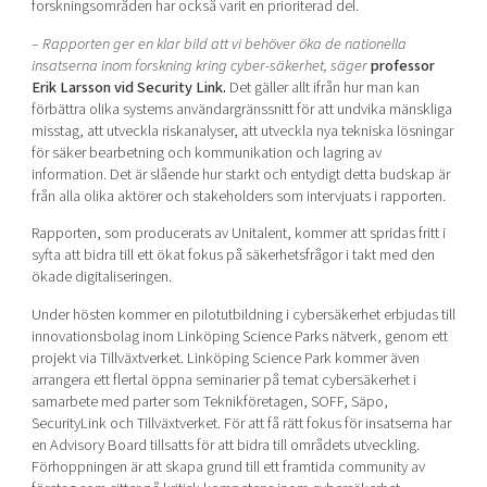
forskningsområden har också varit en prioriterad del.
– Rapporten ger en klar bild att vi behöver öka de nationella
insatserna inom forskning kring cyber-säkerhet, säger
professor
Erik Larsson vid Security Link.
Det gäller allt ifrån hur man kan
förbättra olika systems användargränssnitt för att undvika mänskliga
misstag, att utveckla riskanalyser, att utveckla nya tekniska lösningar
för säker bearbetning och kommunikation och lagring av
information. Det är slående hur starkt och entydigt detta budskap är
från alla olika aktörer och stakeholders som intervjuats i rapporten.
Rapporten, som producerats av Unitalent, kommer att spridas fritt i
syfta att bidra till ett ökat fokus på säkerhetsfrågor i takt med den
ökade digitaliseringen.
Under hösten kommer en pilotutbildning i cybersäkerhet erbjudas till
innovationsbolag inom Linköping Science Parks nätverk, genom ett
projekt via Tillväxtverket. Linköping Science Park kommer även
arrangera ett flertal öppna seminarier på temat cybersäkerhet i
samarbete med parter som Teknikföretagen, SOFF, Säpo,
SecurityLink och Tillväxtverket. För att få rätt fokus för insatserna har
en Advisory Board tillsatts för att bidra till områdets utveckling.
Förhoppningen är att skapa grund till ett framtida community av