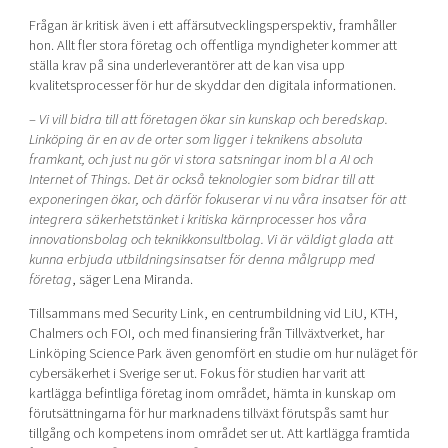
Frågan är kritisk även i ett affärsutvecklingsperspektiv, framhåller
hon. Allt fler stora företag och offentliga myndigheter kommer att
ställa krav på sina underleverantörer att de kan visa upp
kvalitetsprocesser för hur de skyddar den digitala informationen.
–
Vi vill bidra till att företagen ökar sin kunskap och beredskap.
Linköping är en av de orter som ligger i teknikens absoluta
framkant, och just nu gör vi stora satsningar inom bl a AI och
Internet of Things. Det är också teknologier som bidrar till att
exponeringen ökar, och därför fokuserar vi nu våra insatser för att
integrera säkerhetstänket i kritiska kärnprocesser hos våra
innovationsbolag och teknikkonsultbolag. Vi är väldigt glada att
kunna erbjuda utbildningsinsatser för denna målgrupp med
företag
, säger Lena Miranda.
Tillsammans med Security Link, en centrumbildning vid LiU, KTH,
Chalmers och FOI, och med finansiering från Tillväxtverket, har
Linköping Science Park även genomfört en studie om hur nuläget för
cybersäkerhet i Sverige ser ut. Fokus för studien har varit att
kartlägga befintliga företag inom området, hämta in kunskap om
förutsättningarna för hur marknadens tillväxt förutspås samt hur
tillgång och kompetens inom området ser ut. Att kartlägga framtida