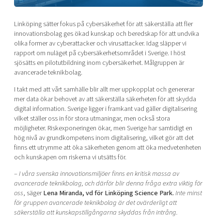
Shaping cities and regions
Our community of companies
Upscaling
Projects
Today's lunch in Mjärdevi
Linköping sätter fokus på cybersäkerhet för att säkerställa att fler
Talent & skills
innovationsbolag ges ökad kunskap och beredskap för att undvika
Publications
Startup & industry collaboration
olika former av cyberattacker och virusattacker. Idag släpper vi
Bright East
Project toolbox
rapport om nuläget på cybersäkerhetsområdet i Sverige. I höst
Offers to boost your business
East Sweden Tech Women
sjösätts en pilotutbildning inom cybersäkerhet. Målgruppen är
avancerade teknikbolag.
Reversed mentorship
I takt med att vårt samhälle blir allt mer uppkopplat och genererar
Our clusters
Funding opportunities
mer data ökar behovet av att säkerställa säkerheten för att skydda
digital information. Sverige ligger i framkant vad gäller digitalisering
Current offers and activities
vilket ställer oss in för stora utmaningar, men också stora
möjligheter. Riskexponeringen ökar, men Sverige har samtidigt en
Reach out to us
hög nivå av grundkompetens inom digitalisering, vilket gör att det
Locations
finns ett utrymme att öka säkerheten genom att öka medvetenheten
och kunskapen om riskerna vi utsätts för.
–
I våra svenska innovationsmiljöer finns en kritisk massa av
avancerade teknikbolag, och därför blir denna fråga extra viktig för
oss
, säger
Lena Miranda, vd för Linköping Science Park.
Inte minst
för gruppen avancerade teknikbolag är det ovärderligt att
säkerställa att kunskapstillgångarna skyddas från intrång.