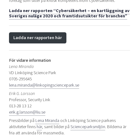
företag som sitter på kritisk kompetens inom cybersäkerhet.
Ladda ner rapporten “Cybersäkerhet – en kartläggning av
Sveriges nuläge 2020 och framtidsutsikter för branchen”
Ladda ner rapporten här
För vidare information
Lena Miranda
VD Linköping Science Park
0705-295645
lena.miranda@linkopingsciencepark.se
Erik G. Larsson
Professor, Security Link
013-28 13 12
erik.g.larsson@liu.se
Pressbilder på
Lena Miranda
och Linköping Science parkens
aktiviteter finns
här
, samt bilder på
Scienceparksmiljön
. Bilderna är
fria att använda för massmedia.