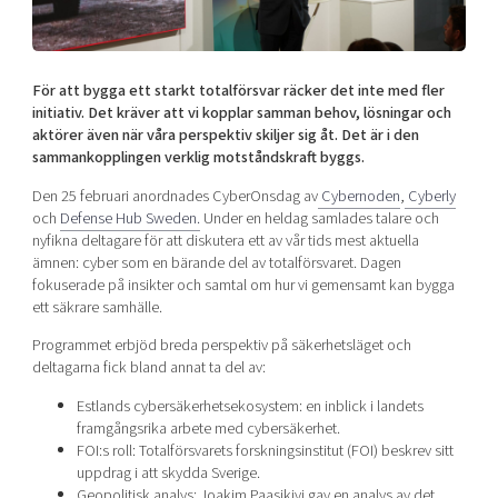
Shaping cities and regions
Our community of companies
Upscaling
Projects
Today's lunch in Mjärdevi
Talent & skills
Publications
För att bygga ett starkt totalförsvar räcker det inte med fler
Startup & industry collaboration
Bright East
initiativ. Det kräver att vi kopplar samman behov, lösningar och
Project toolbox
Offers to boost your business
aktörer även när våra perspektiv skiljer sig åt. Det är i den
East Sweden Tech Women
sammankopplingen verklig motståndskraft byggs.
Reversed mentorship
Den 25 februari anordnades CyberOnsdag av
Cybernoden
,
Cyberly
Our clusters
Funding opportunities
och
Defense Hub Sweden.
Under en heldag samlades talare och
nyfikna deltagare för att diskutera ett av vår tids mest aktuella
ämnen: cyber som en bärande del av totalförsvaret. Dagen
Current offers and activities
fokuserade på insikter och samtal om hur vi gemensamt kan bygga
Reach out to us
ett säkrare samhälle.
Locations
Programmet erbjöd breda perspektiv på säkerhetsläget och
deltagarna fick bland annat ta del av:
Estlands cybersäkerhetsekosystem: en inblick i landets
framgångsrika arbete med cybersäkerhet.
FOI:s roll: Totalförsvarets forskningsinstitut (FOI) beskrev sitt
uppdrag i att skydda Sverige.
Geopolitisk analys: Joakim Paasikivi gav en analys av det