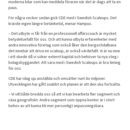
moderna bilar som kan meddela föraren när det är dags att ta en
paus.
För några veckor sedan gick CDE med i Swedish Scaleups. Det
krävde ingen längre betänketid, menar Hampus.
– Det utbyte vi får från en professionell affärscoach är mycket
betydelsefullt för oss. Och att kunna utbyta erfarenheter med
andra innovativa företag som också åker den bergochdalbana
det innebär att driva en scaleup, är också värdefullt. Vi är nu inne
i ett skede då vi söker externt kapital och behöver ta nya steg i
bolagsbyggandet. Att vara med i Swedish Scaleups är bra timing
för oss.
CDE har idag sju anställda och omsätter runt tio miljoner.
Utvecklingen har gått snabbt och planen är att den ska fortsätta.
– Vi vill både bredda oss så att vi kan bearbeta fler segment och
växa geografiskt. Andra segment som öppna kontor är i stort
behov av att kunna bli mer personligt anpassningsbara.