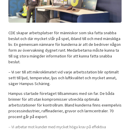
Shaping cities and regions
Our community of companies
Upscaling
Projects
Today's lunch in Mjärdevi
Talent & skills
Publications
Startup & industry collaboration
Bright East
Project toolbox
Offers to boost your business
CDE skapar arbetsplatser för människor som ska fatta snabba
East Sweden Tech Women
beslut och där mycket står på spel, ibland till och med mänskliga
liv. En gemensam nämnare för kunderna är att de bedriver någon
Reversed mentorship
form av övervakning dygnet runt. Medarbetarna måste kunna ta
Our clusters
Funding opportunities
till sig stora mängder information för att kunna fatta snabba
beslut.
Current offers and activities
– Vi ser till att mikroklimatet vid varje arbetsstation blir optimalt
Reach out to us
sett till ljud, temperatur, ljus och luftkvalitet och mycket annat,
säger Hampus Schäring.
Locations
Hampus startade företaget tillsammans med sin far. De båda
brinner för att utan kompromisser utveckla optimala
arbetsstationer för kontrollrum. Bland kunderna finns exempelvis
processindustrier, raffinaderier, gruvor och larmcentraler. 70
procent går på export.
– Vi arbetar mot kunder med mycket höga krav på effektiva