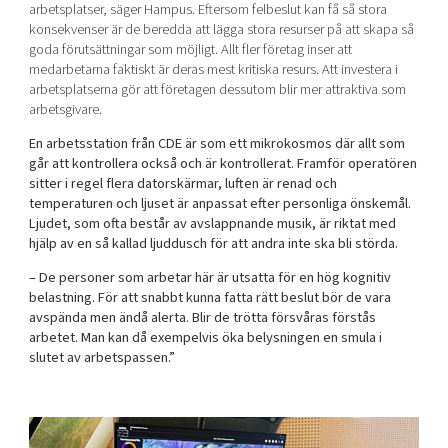
arbetsplatser, säger Hampus. Eftersom felbeslut kan få så stora
konsekvenser är de beredda att lägga stora resurser på att skapa så
goda förutsättningar som möjligt. Allt fler företag inser att
medarbetarna faktiskt är deras mest kritiska resurs. Att investera i
arbetsplatserna gör att företagen dessutom blir mer attraktiva som
arbetsgivare.
En arbetsstation från CDE är som ett mikrokosmos där allt som
går att kontrollera också och är kontrollerat. Framför operatören
sitter i regel flera datorskärmar, luften är renad och
temperaturen och ljuset är anpassat efter personliga önskemål.
Ljudet, som ofta består av avslappnande musik, är riktat med
hjälp av en så kallad ljuddusch för att andra inte ska bli störda.
– De personer som arbetar här är utsatta för en hög kognitiv
belastning. För att snabbt kunna fatta rätt beslut bör de vara
avspända men ändå alerta. Blir de trötta försvåras förstås
arbetet. Man kan då exempelvis öka belysningen en smula i
slutet av arbetspassen.”