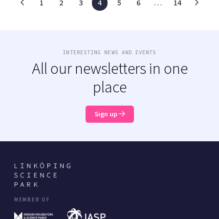
1
2
3
4
5
6
…
14
INTERESTING NEWS AND EVENTS
All our newsletters in one
place
Sign up
MEMBER OF