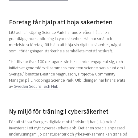
Företag får hjälp att höja säkerheten
LiU och Linköping Science Park har under våren hållit i en
grundläggande utbildning i cybersäkerhet. Här har små och
medelstora företag fått hjälp att höja sin digitala säkerhet, något
som i förlängningen stärker hela samhällets motståndskraft.
“Hittills har över 100 deltagare från hela landet engagerat sig, och
initiativet genomförs tillsammans med fem science parks runt om i
Sverige,” berättar Beatrice Magnusson, Project & Community
Manager på Linköpings Science Park. Utbildningen har finansierats
av
Sweden Secure Tech Hub
.
Ny miljö för träning i cybersäkerhet
För att stärka Sveriges digitala motståndskraft har (LiU) också
investerat i ett nytt cybersäkerhetslabb. Det är en specialanpassad
undervisningsmiljö där studenter och yrkesverksamma kan träna på