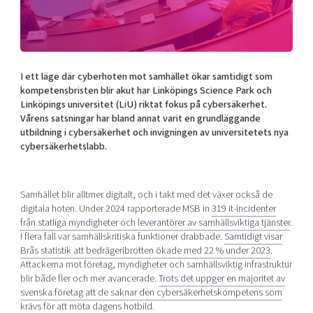
Shaping cities and regions
Our community of companies
Upscaling
Projects
Today's lunch in Mjärdevi
Talent & skills
Publications
Startup & industry collaboration
Bright East
Project toolbox
I ett läge där cyberhoten mot samhället ökar samtidigt som
Offers to boost your business
East Sweden Tech Women
kompetensbristen blir akut har Linköpings Science Park och
Linköpings universitet (LiU) riktat fokus på cybersäkerhet.
Reversed mentorship
Vårens satsningar har bland annat varit en grundläggande
Our clusters
utbildning i cybersäkerhet och invigningen av universitetets nya
Funding opportunities
cybersäkerhetslabb.
Current offers and activities
Reach out to us
Samhället blir alltmer digitalt, och i takt med det växer också de
Locations
digitala hoten. Under 2024 rapporterade MSB in
319 it-incidenter
från statliga myndigheter och leverantörer av samhällsviktiga tjänster
.
I flera fall var samhällskritiska funktioner drabbade.
Samtidigt visar
Brås statistik att bedrägeribrotten ökade med 22 % under 2023
.
Attackerna mot företag, myndigheter och samhällsviktig infrastruktur
blir både fler och mer avancerade.
Trots det uppger en majoritet av
svenska företag att de saknar den cybersäkerhetskompetens som
krävs för att möta dagens hotbild.