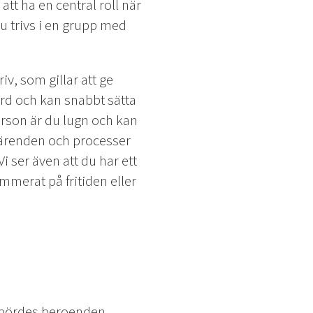
tt ha en central roll när
du trivs i en grupp med
v, som gillar att ge
ärd och kan snabbt sätta
rson är du lugn och kan
tärenden och processer
i ser även att du har ett
ammerat på fritiden eller
nbördes beroenden.