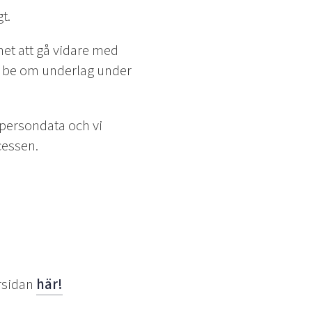
t.
het att gå vidare med
tt be om underlag under
 persondata och vi
cessen.
ärsidan
här!