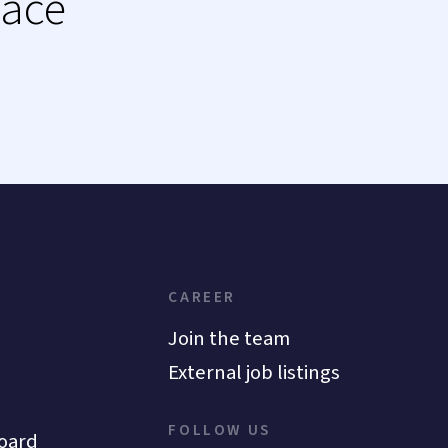
lace
CAREER
Join the team
External job listings
FOLLOW US
oard