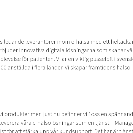
s ledande leverantörer inom e-hälsa med ett heltäck
erbjuder innovativa digitala lösningarna som skapar vä
levelse för patienten. Vi är en viktig pusselbit i svens
 800 anställda i flera länder. Vi skapar framtidens häls
r vi produkter men just nu befinner vi i oss en spänna
leverera våra e-hälsolösningar som en tjänst – Manage
st för att stärka upp vår kundsupport. Det här är tjänst