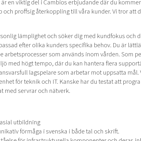
är en viktig del i Cambios erbjudande där du kommer a
och proffsig återkoppling till våra kunder. Vi tror att 
personlig lämplighet och söker dig med kundfokus och dri
passad efter olika kunders specifika behov. Du är lättl
 de arbetsprocesser som används inom vården. Som pe
iljö med högt tempo, där du kan hantera flera suppor
 ansvarsfull lagspelare som arbetar mot uppsatta mål. V
enhet för teknik och IT. Kanske har du testat att progr
at med servrar och nätverk.
sial utbildning
ativ förmåga i svenska i både tal och skrift.
tåelse för infrastrukturella komponenter och deras i