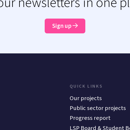
 our newsletters in one p
Sign up
QUICK LINKS
Our projects
Public sector projects
Progress report
LSP Board & Student B