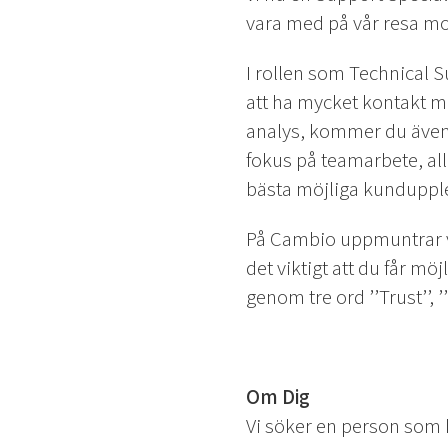
vara med på vår resa mo
I rollen som Technical S
att ha mycket kontakt 
analys, kommer du även a
fokus på teamarbete, all
bästa möjliga kundupplev
På Cambio uppmuntrar vi e
det viktigt att du får mö
genom tre ord ’’Trust’’, 
Om Dig
Vi söker en person som 