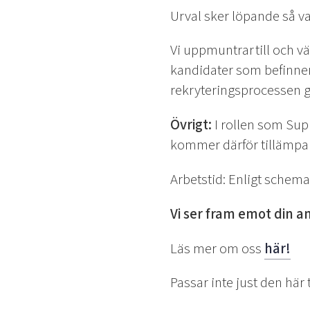
Urval sker löpande så 
Vi uppmuntrar till och v
kandidater som befinner 
rekryteringsprocessen 
Övrigt:
I rollen som Supp
kommer därför tillämpa 
Arbetstid: Enligt schem
Vi ser fram emot din a
Läs mer om oss
här!
Passar inte just den här