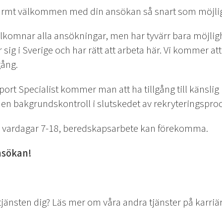
varmt välkommen med din ansökan så snart som möjlig
älkomnar alla ansökningar, men har tyvärr bara möjlig
sig i Sverige och har rätt att arbeta här. Vi kommer a
gång.
ort Specialist kommer man att ha tillgång till känslig
en bakgrundskontroll i slutskedet av rekryteringspro
a vardagar 7-18, beredskapsarbete kan förekomma.
nsökan!
 tjänsten dig? Läs mer om våra andra tjänster på karri