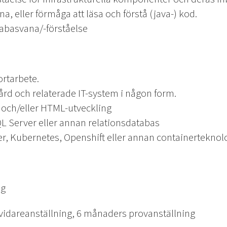
 eller förmåga att läsa och förstå (java-) kod.
abasvana/-förståelse
rtarbete.
ård och relaterade IT-system i någon form.
 och/eller HTML-utveckling
L Server eller annan relationsdatabas
r, Kubernetes, Openshift eller annan containerteknol
ng
lsvidareanställning, 6 månaders provanställning