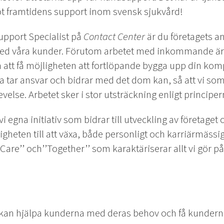
t framtidens support inom svensk sjukvård!
upport Specialist på
Contact Center
är du företagets 
med våra kunder. Förutom arbetet med inkommande är
tt få möjligheten att fortlöpande bygga upp din kompe
a tar ansvar och bidrar med det dom kan, så att vi so
else. Arbetet sker i stor utsträckning enligt principer
gna initiativ som bidrar till utveckling av företaget o
jligheten till att växa, både personligt och karriärmässig
’’Care’’ och’’Together’’ som karaktäriserar allt vi gör 
kan hjälpa kunderna med deras behov och få kunderna 