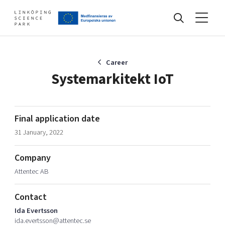
Events
Career
Systemarkitekt IoT
Find your network
Final application date
31 January, 2022
Develop your company
Artificial intelligence
Company
Cybersecurity
About
Attentec AB
Internet of Things
Upgrade your skills & master new ones
Manufacturing industries
Contact
Global talent
Ida Evertsson
Visual technologies
Our story, mission & vision
40 years anniversary
ida.evertsson@attentec.se
Tech startups