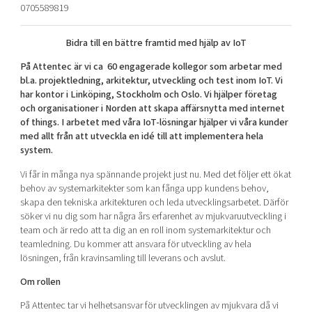
0705589819
Shaping cities and regions
Our community of companies
Upscaling
Projects
Today's lunch in Mjärdevi
Talent & skills
Bidra till en bättre framtid med hjälp av IoT
Publications
Startup & industry collaboration
På Attentec är vi ca 60 engagerade kollegor som arbetar med
Bright East
Project toolbox
Offers to boost your business
bl.a. projektledning, arkitektur, utveckling och test inom IoT. Vi
East Sweden Tech Women
har kontor i Linköping, Stockholm och Oslo. Vi hjälper företag
och organisationer i Norden att skapa affärsnytta med internet
Reversed mentorship
of things. I arbetet med våra IoT-lösningar hjälper vi våra kunder
Our clusters
Funding opportunities
med allt från att utveckla en idé till att implementera hela
system.
Current offers and activities
Vi får in många nya spännande projekt just nu. Med det följer ett ökat
Reach out to us
behov av systemarkitekter som kan fånga upp kundens behov,
skapa den tekniska arkitekturen och leda utvecklingsarbetet. Därför
Locations
söker vi nu dig som har några års erfarenhet av mjukvaruutveckling i
team och är redo att ta dig an en roll inom systemarkitektur och
teamledning. Du kommer att ansvara för utveckling av hela
lösningen, från kravinsamling till leverans och avslut.
Om rollen
På Attentec tar vi helhetsansvar för utvecklingen av mjukvara då vi