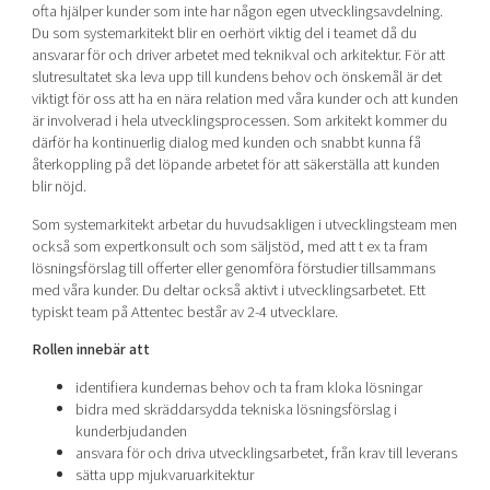
ofta hjälper kunder som inte har någon egen utvecklingsavdelning.
Du som systemarkitekt blir en oerhört viktig del i teamet då du
ansvarar för och driver arbetet med teknikval och arkitektur. För att
slutresultatet ska leva upp till kundens behov och önskemål är det
viktigt för oss att ha en nära relation med våra kunder och att kunden
är involverad i hela utvecklingsprocessen. Som arkitekt kommer du
därför ha kontinuerlig dialog med kunden och snabbt kunna få
återkoppling på det löpande arbetet för att säkerställa att kunden
blir nöjd.
Som systemarkitekt arbetar du huvudsakligen i utvecklingsteam men
också som expertkonsult och som säljstöd, med att t ex ta fram
lösningsförslag till offerter eller genomföra förstudier tillsammans
med våra kunder. Du deltar också aktivt i utvecklingsarbetet. Ett
typiskt team på Attentec består av 2-4 utvecklare.
Rollen innebär att
identifiera kundernas behov och ta fram kloka lösningar
bidra med skräddarsydda tekniska lösningsförslag i
kunderbjudanden
ansvara för och driva utvecklingsarbetet, från krav till leverans
sätta upp mjukvaruarkitektur