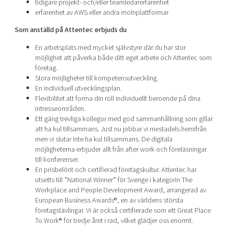
tidigare projekt- och/eller teamledarerfarenhet
erfarenhet av AWS eller andra molnplattformar
Som anställd på Attentec erbjuds du
En arbetsplats med mycket självstyre där du har stor
möjlighet att påverka både ditt eget arbete och Attentec som
företag.
Stora möjligheter till kompetensutveckling.
En individuell utvecklingsplan.
Flexibilitet att forma din roll individuellt beroende på dina
intresseområden.
Ett gäng trevliga kollegor med god sammanhållning som gillar
att ha kul tillsammans. Just nu jobbar vi mestadels hemifrån
men vi slutar inte ha kul tillsammans. De digitala
möjligheterna erbjuder allt från after work och föreläsningar
till konferenser.
En prisbelönt och certifierad företagskultur. Attentec har
utsetts till ”National Winner” för Sverige i kategorin The
Workplace and People Development Award, arrangerad av
European Business Awards®, en av världens största
företagstävlingar. Vi är också certifierade som ett Great Place
To Work® för tredje året i rad, vilket glädjer oss enormt.