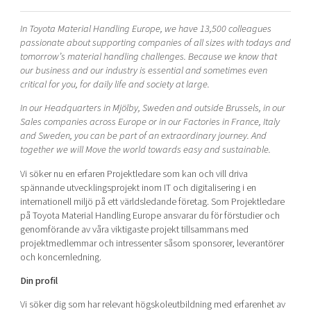
Shaping cities and regions
Our community of companies
Upscaling
In Toyota Material Handling Europe, we have 13,500 colleagues
Projects
Today's lunch in Mjärdevi
Talent & skills
passionate about supporting companies of all sizes with todays and
Publications
tomorrow’s material handling challenges. Because we know that
Startup & industry collaboration
Bright East
our business and our industry is essential and sometimes even
Project toolbox
Offers to boost your business
critical for you, for daily life and society at large.
East Sweden Tech Women
In our Headquarters in Mjölby, Sweden and outside Brussels, in our
Reversed mentorship
Sales companies across Europe or in our Factories in France, Italy
Our clusters
Funding opportunities
and Sweden, you can be part of an extraordinary journey. And
together we will Move the world towards easy and sustainable.
Current offers and activities
Vi söker nu en erfaren Projektledare som kan och vill driva
Reach out to us
spännande utvecklingsprojekt inom IT och digitalisering i en
internationell miljö på ett världsledande företag. Som Projektledare
Locations
på Toyota Material Handling Europe ansvarar du för förstudier och
genomförande av våra viktigaste projekt tillsammans med
projektmedlemmar och intressenter såsom sponsorer, leverantörer
och koncernledning.
Din profil
Vi söker dig som har relevant högskoleutbildning med erfarenhet av