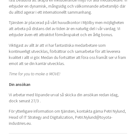
fast beslutna att skapa en inkluderande miljö för alla medarbetare. Vi
erbjuder en dynamisk, mångsidig och välkomnande arbetsmiljö där
du alltid agerar i ett internationellt sammanhang.
Tjänsten är placerad på vårt huvudkontor i Mjölby men möjligheten
att arbeta på distans del av tiden är en naturlig del i vår vardag. Vi
erbjuder även ett attraktivt förmånspaket och en årlig bonus.
Viktigast av allt är att vi har fantastiska medarbetare som
kontinuerligt utvecklas, förbättrar och samarbetar för att leverera
kvalitet i allt vi gör. Medan du fortsätter att föra oss framåt ser vi fram
emot att se din karriär utvecklas.
Time for you to make a MOVE!
Din ansökan
Vi arbetar med löpande urval så skicka din ansökan redan idag,
dock senast 27/3 .
För ytterligare information om tjänsten, kontakta gärna Petri Nylund,
Head of IT Strategy and Digitalization, Petri.Nylund@toyota-
industries.eu.