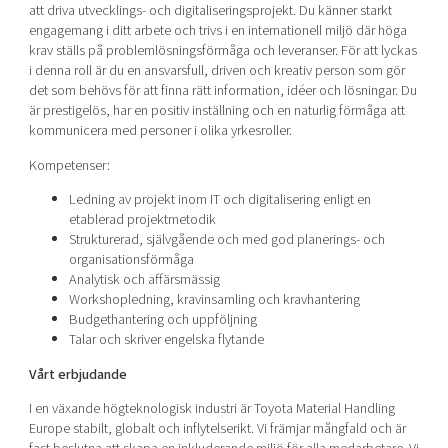
att driva utvecklings- och digitaliseringsprojekt. Du känner starkt
engagemang i ditt arbete och trivs i en internationell miljö där höga
krav ställs på problemlösningsförmåga och leveranser. För att lyckas
i denna roll är du en ansvarsfull, driven och kreativ person som gör
det som behövs för att finna rätt information, idéer och lösningar. Du
är prestigelös, har en positiv inställning och en naturlig förmåga att
kommunicera med personer i olika yrkesroller.
Kompetenser:
Ledning av projekt inom IT och digitalisering enligt en
etablerad projektmetodik
Strukturerad, självgående och med god planerings- och
organisationsförmåga
Analytisk och affärsmässig
Workshopledning, kravinsamling och kravhantering
Budgethantering och uppföljning
Talar och skriver engelska flytande
Vårt erbjudande
I en växande högteknologisk industri är Toyota Material Handling
Europe stabilt, globalt och inflytelserikt. Vi främjar mångfald och är