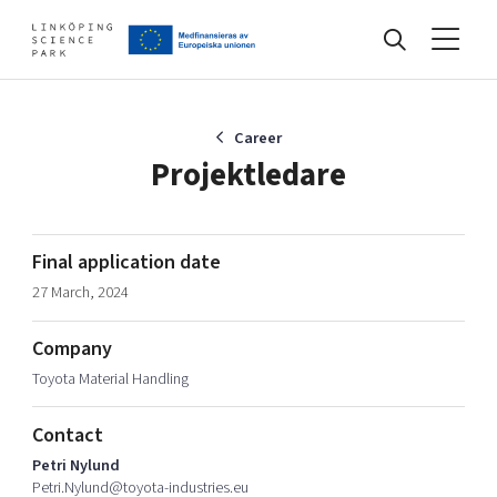
Events
Career
Projektledare
Find your network
Final application date
27 March, 2024
Develop your company
Artificial intelligence
Company
Cybersecurity
About
Toyota Material Handling
Internet of Things
Upgrade your skills & master new ones
Manufacturing industries
Contact
Global talent
Petri Nylund
Visual technologies
Our story, mission & vision
40 years anniversary
Petri.Nylund@toyota-industries.eu
Tech startups