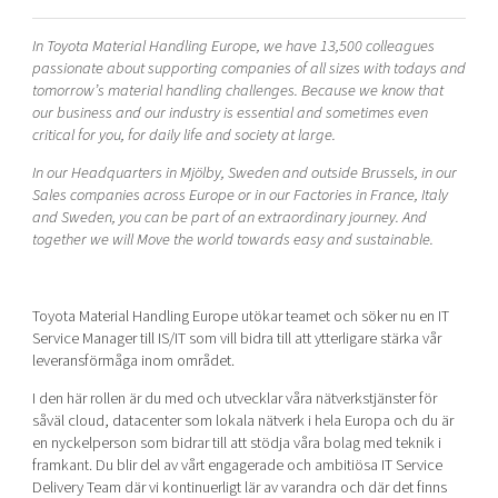
Shaping cities and regions
Our community of companies
Upscaling
In Toyota Material Handling Europe, we have 13,500 colleagues
Projects
Today's lunch in Mjärdevi
Talent & skills
passionate about supporting companies of all sizes with todays and
Publications
tomorrow’s material handling challenges. Because we know that
Startup & industry collaboration
Bright East
our business and our industry is essential and sometimes even
Project toolbox
Offers to boost your business
critical for you, for daily life and society at large.
East Sweden Tech Women
In our Headquarters in Mjölby, Sweden and outside Brussels, in our
Reversed mentorship
Sales companies across Europe or in our Factories in France, Italy
Our clusters
Funding opportunities
and Sweden, you can be part of an extraordinary journey. And
together we will Move the world towards easy and sustainable.
Current offers and activities
Reach out to us
Toyota Material Handling Europe utökar teamet och söker nu en IT
Locations
Service Manager till IS/IT som vill bidra till att ytterligare stärka vår
leveransförmåga inom området.
I den här rollen är du med och utvecklar våra nätverkstjänster för
såväl cloud, datacenter som lokala nätverk i hela Europa och du är
en nyckelperson som bidrar till att stödja våra bolag med teknik i
framkant. Du blir del av vårt engagerade och ambitiösa IT Service
Delivery Team där vi kontinuerligt lär av varandra och där det finns