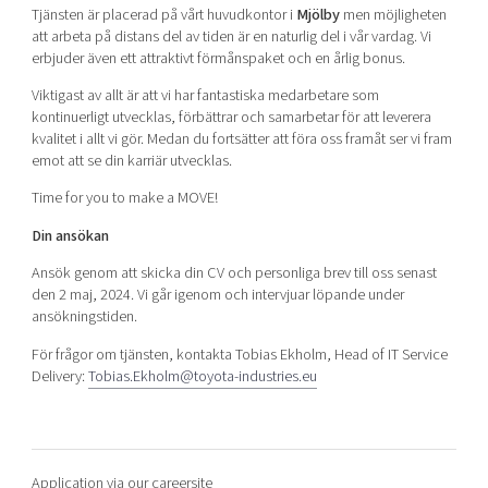
Tjänsten är placerad på vårt huvudkontor i
Mjölby
men möjligheten
att arbeta på distans del av tiden är en naturlig del i vår vardag. Vi
erbjuder även ett attraktivt förmånspaket och en årlig bonus.
Viktigast av allt är att vi har fantastiska medarbetare som
kontinuerligt utvecklas, förbättrar och samarbetar för att leverera
kvalitet i allt vi gör. Medan du fortsätter att föra oss framåt ser vi fram
emot att se din karriär utvecklas.
Time for you to make a MOVE!
Din ansökan
Ansök genom att skicka din CV och personliga brev till oss senast
den 2 maj, 2024. Vi går igenom och intervjuar löpande under
ansökningstiden.
För frågor om tjänsten, kontakta Tobias Ekholm, Head of IT Service
Delivery:
Tobias.Ekholm@toyota-industries.eu
Application via our careersite