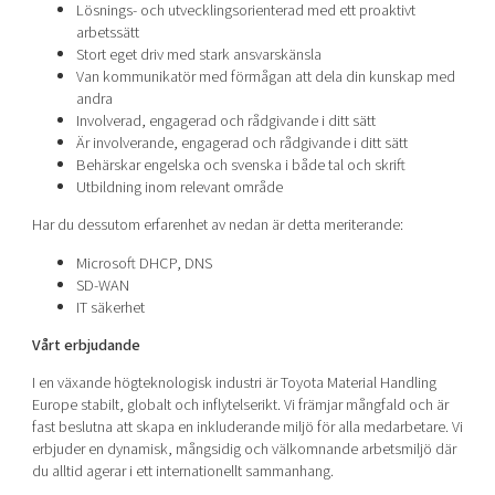
Lösnings- och utvecklingsorienterad med ett proaktivt
arbetssätt
Stort eget driv med stark ansvarskänsla
Van kommunikatör med förmågan att dela din kunskap med
andra
Involverad, engagerad och rådgivande i ditt sätt
Är involverande, engagerad och rådgivande i ditt sätt
Behärskar engelska och svenska i både tal och skrift
Utbildning inom relevant område
Har du dessutom erfarenhet av nedan är detta meriterande:
Microsoft DHCP, DNS
SD-WAN
IT säkerhet
Vårt erbjudande
I en växande högteknologisk industri är Toyota Material Handling
Europe stabilt, globalt och inflytelserikt. Vi främjar mångfald och är
fast beslutna att skapa en inkluderande miljö för alla medarbetare. Vi
erbjuder en dynamisk, mångsidig och välkomnande arbetsmiljö där
du alltid agerar i ett internationellt sammanhang.