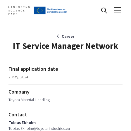
Events
Career
IT Service Manager Network
Find your network
Final application date
2 May, 2024
Develop your company
Artificial intelligence
Company
Cybersecurity
About
Toyota Material Handling
Internet of Things
Upgrade your skills & master new ones
Manufacturing industries
Contact
Global talent
Tobias Ekholm
Visual technologies
Our story, mission & vision
40 years anniversary
Tobias.Ekholm@toyota-industries.eu
Tech startups