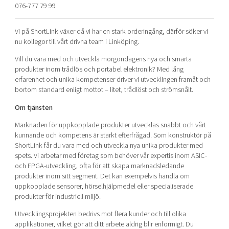
076-777 79 99
Shaping cities and regions
Our community of companies
Upscaling
Projects
Today's lunch in Mjärdevi
Talent & skills
Vi på ShortLink växer då vi har en stark orderingång, därför söker vi
Publications
nu kollegor till vårt drivna team i Linköping.
Startup & industry collaboration
Bright East
Project toolbox
Offers to boost your business
Vill du vara med och utveckla morgondagens nya och smarta
East Sweden Tech Women
produkter inom trådlös och portabel elektronik? Med lång
erfarenhet och unika kompetenser driver vi utvecklingen framåt och
Reversed mentorship
bortom standard enligt mottot – litet, trådlöst och strömsnålt.
Our clusters
Funding opportunities
Om tjänsten
Current offers and activities
Marknaden för uppkopplade produkter utvecklas snabbt och vårt
kunnande och kompetens är starkt efterfrågad. Som konstruktör på
Reach out to us
ShortLink får du vara med och utveckla nya unika produkter med
Locations
spets. Vi arbetar med företag som behöver vår expertis inom ASIC-
och FPGA-utveckling, ofta för att skapa marknadsledande
produkter inom sitt segment. Det kan exempelvis handla om
uppkopplade sensorer, hörselhjälpmedel eller specialiserade
produkter för industriell miljö.
Utvecklingsprojekten bedrivs mot flera kunder och till olika
applikationer, vilket gör att ditt arbete aldrig blir enformigt. Du