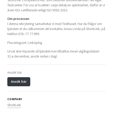
ShortLink Compliance AB, som bedriver testverksamhet i sitt eget
Testcenter. För oss är kvalitet i varje detalj en självklarhet, därför är vi
även ISO-certifierade enligt ISO 9001:2015.
Om processen
I denna rekrytering samarbetar vi med Testhuset. Har du frågor om
tjänsten är du välkommen att kontakta Jonas Linde på ShortLink, på
telefon 076–77 77 999.
Placeringsort: Linköping
Urval sker löpande så tjänsten kan tillsättas innan utgångsdatum
31:e december, ansök redan i dag!
Ansök här
Ansök här
COMPANY
ShortLink