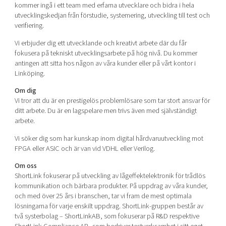
kommer ingå i ett team med erfarna utvecklare och bidra i hela
utvecklingskedjan från förstudie, systemering, utveckling till test och
verifiering.
Vi erbjuder dig ett utvecklande och kreativt arbete där du får
fokusera på tekniskt utvecklingsarbete på hög nivå. Du kommer
antingen att sitta hos någon av våra kunder eller på vårt kontor i
Linköping.
Om dig
Vi tror att du är en prestigelös problemlösare som tar stort ansvar för
ditt arbete. Du är en lagspelare men trivs även med självständigt
arbete.
Vi söker dig som har kunskap inom digital hårdvaruutveckling mot
FPGA eller ASIC och är van vid VDHL eller Verilog.
Om oss
ShortLink fokuserar på utveckling av lågeffektelektronik för trådlös
kommunikation och bärbara produkter. På uppdrag av våra kunder,
och med över 25 års i branschen, tar vi fram de mest optimala
lösningarna för varje enskilt uppdrag. ShortLink-gruppen består av
två systerbolag – ShortLinkAB, som fokuserar på R&D respektive