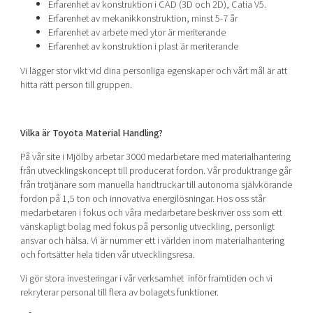
Erfarenhet av konstruktion i CAD (3D och 2D), Catia V5.
Erfarenhet av mekanikkonstruktion, minst 5-7 år
Erfarenhet av arbete med ytor är meriterande
Erfarenhet av konstruktion i plast är meriterande
Vi lägger stor vikt vid dina personliga egenskaper och vårt mål är att
hitta rätt person till gruppen.
Vilka är Toyota Material Handling?
På vår site i Mjölby arbetar 3000 medarbetare med materialhantering
från utvecklingskoncept till producerat fordon. Vår produktrange går
från trotjänare som manuella handtruckar till autonoma självkörande
fordon på 1,5 ton och innovativa energilösningar. Hos oss står
medarbetaren i fokus och våra medarbetare beskriver oss som ett
vänskapligt bolag med fokus på personlig utveckling, personligt
ansvar och hälsa. Vi är nummer ett i världen inom materialhantering
och fortsätter hela tiden vår utvecklingsresa.
Vi gör stora investeringar i vår verksamhet inför framtiden och vi
rekryterar personal till flera av bolagets funktioner.