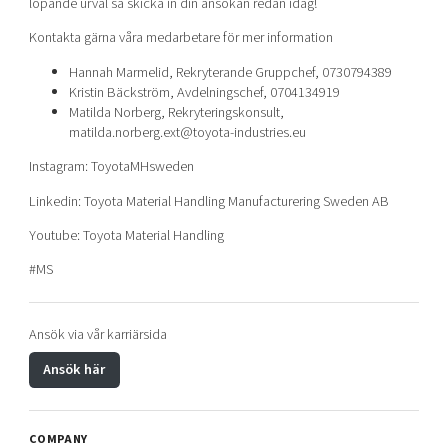
löpande urval så skicka in din ansökan redan idag!
Kontakta gärna våra medarbetare för mer information
Hannah Marmelid, Rekryterande Gruppchef, 0730794389
Kristin Bäckström, Avdelningschef, 0704134919
Matilda Norberg, Rekryteringskonsult,
matilda.norberg.ext@toyota-industries.eu
Instagram: ToyotaMHsweden
Linkedin: Toyota Material Handling Manufacturering Sweden AB
Youtube: Toyota Material Handling
#MS
Ansök via vår karriärsida
Ansök här
COMPANY