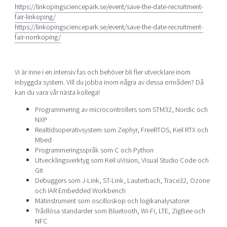
https://linkopingsciencepark.se/event/save-the-date-recruitment-
fair-linkoping/
https://linkopingsciencepark.se/event/save-the-date-recruitment-
fair-norrkoping/
Vi är inne i en intensiv fas och behöver bli fler utvecklare inom
inbyggda system. Vill du jobba inom några av dessa områden? Då
kan du vara vår nästa kollega!
Programmering av microcontrollers som STM32, Nordic och
NXP
Realtidsoperativsystem som Zephyr, FreeRTOS, Keil RTX och
Mbed
Programmeringsspråk som C och Python
Utvecklingsverktyg som Keil uVision, Visual Studio Code och
Git
Debuggers som J-Link, ST-Link, Lauterbach, Trace32, Ozone
och IAR Embedded Workbench
Mätinstrument som oscilloskop och logikanalysatorer
Trådlösa standarder som Bluetooth, Wi-Fi, LTE, ZigBee och
NFC