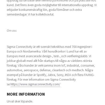
uppdrag då de både sker hemma på kontoret och på plats ute hos
kund. Det finns även goda möjligheter till internationella uppdrag. Vi
erbjuder konkurrenskraftig lön, goda förmåner och extra
semesterdagar. Vi har kollektivavtal.
Om oss
Sigma Connectivity är ett svenskt teknikhus med 700 ingenjörer i
Europa och Nordamerika. Vårt huvudkontor i Lund har ett av
Europas mest avancerade design-, test-, och verifieringslabb. Vi
jobbar globalt med allt från startups till några av världens största
företag. Våra kunder är verksamma inom IoT, industrial, consumer,
automotive, aerospace, defense, cleantech och medtech. Några
exempel på kunder är Spotify, Jabra, Sony, IKEA och flera FAANG-
företag. För mer information om Sigma Connectivity
se
https://www.sigmaconnectivity.com/
MORE INFORMATION
Urval sker löpande.