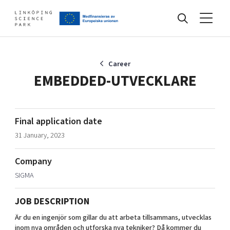
Events
Career
EMBEDDED-UTVECKLARE
Find your network
Final application date
31 January, 2023
Develop your company
Artificial intelligence
Company
Cybersecurity
About
SIGMA
Internet of Things
Upgrade your skills & master new ones
Manufacturing industries
JOB DESCRIPTION
Global talent
Är du en ingenjör som gillar du att arbeta tillsammans, utvecklas
Visual technologies
Our story, mission & vision
40 years anniversary
Tech startups
inom nya områden och utforska nya tekniker? Då kommer du