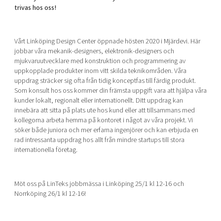
Shaping cities and regions
Our community of companies
trivas hos oss!
Upscaling
Projects
Today's lunch in Mjärdevi
Talent & skills
Publications
Startup & industry collaboration
Vårt Linköping Design Center öppnade hösten 2020 i Mjärdevi. Här
Bright East
Project toolbox
jobbar våra mekanik-designers, elektronik-designers och
Offers to boost your business
mjukvaruutvecklare med konstruktion och programmering av
East Sweden Tech Women
uppkopplade produkter inom vitt skilda teknikområden. Våra
Reversed mentorship
uppdrag sträcker sig ofta från tidig konceptfas till färdig produkt.
Som konsult hos oss kommer din främsta uppgift vara att hjälpa våra
Our clusters
Funding opportunities
kunder lokalt, regionalt eller internationellt. Ditt uppdrag kan
innebära att sitta på plats ute hos kund eller att tillsammans med
Current offers and activities
kollegorna arbeta hemma på kontoret i något av våra projekt. Vi
söker både juniora och mer erfarna ingenjörer och kan erbjuda en
Reach out to us
rad intressanta uppdrag hos allt från mindre startups till stora
Locations
internationella företag.
Möt oss på LinTeks jobbmässa i Linköping 25/1 kl 12-16 och
Norrköping 26/1 kl 12-16!