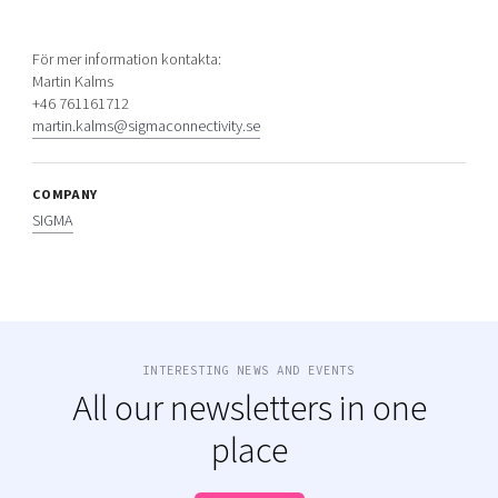
För mer information kontakta:
Martin Kalms
+46 761161712
martin.kalms@sigmaconnectivity.se
COMPANY
SIGMA
INTERESTING NEWS AND EVENTS
All our newsletters in one
place