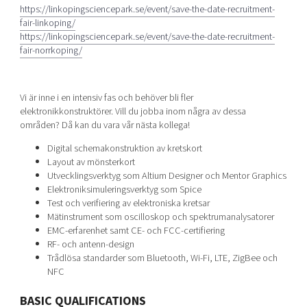
https://linkopingsciencepark.se/event/save-the-date-recruitment-
fair-linkoping/
https://linkopingsciencepark.se/event/save-the-date-recruitment-
fair-norrkoping/
Vi är inne i en intensiv fas och behöver bli fler
elektronikkonstruktörer. Vill du jobba inom några av dessa
områden? Då kan du vara vår nästa kollega!
Digital schemakonstruktion av kretskort
Layout av mönsterkort
Utvecklingsverktyg som Altium Designer och Mentor Graphics
Elektroniksimuleringsverktyg som Spice
Test och verifiering av elektroniska kretsar
Mätinstrument som oscilloskop och spektrumanalysatorer
EMC-erfarenhet samt CE- och FCC-certifiering
RF- och antenn-design
Trådlösa standarder som Bluetooth, Wi-Fi, LTE, ZigBee och
NFC
BASIC QUALIFICATIONS