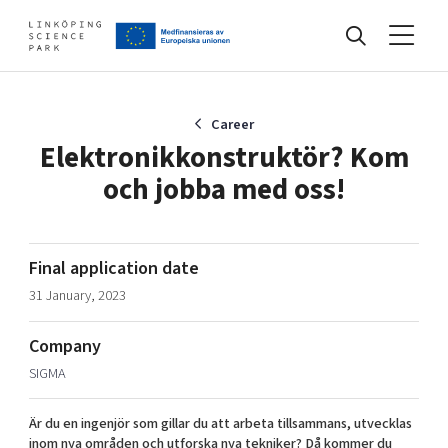
Events
Career
Elektronikkonstruktör? Kom
och jobba med oss!
Find your network
Develop your company
Final application date
Artificial intelligence
31 January, 2023
Cybersecurity
About
Internet of Things
Company
Upgrade your skills & master new ones
SIGMA
Manufacturing industries
Global talent
Är du en ingenjör som gillar du att arbeta tillsammans, utvecklas
Visual technologies
Our story, mission & vision
40 years anniversary
Tech startups
inom nya områden och utforska nya tekniker? Då kommer du