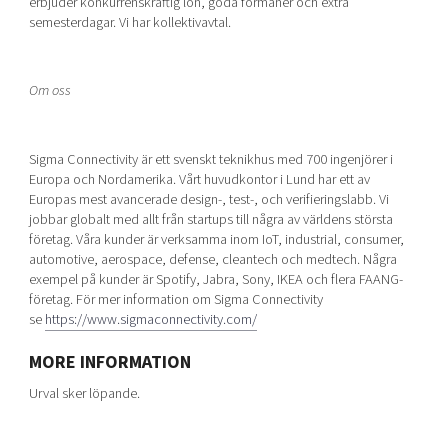
erbjuder konkurrenskraftig lön, goda förmåner och extra
semesterdagar. Vi har kollektivavtal.
Om oss
Sigma Connectivity är ett svenskt teknikhus med 700 ingenjörer i
Europa och Nordamerika. Vårt huvudkontor i Lund har ett av
Europas mest avancerade design-, test-, och verifieringslabb. Vi
jobbar globalt med allt från startups till några av världens största
företag. Våra kunder är verksamma inom IoT, industrial, consumer,
automotive, aerospace, defense, cleantech och medtech. Några
exempel på kunder är Spotify, Jabra, Sony, IKEA och flera FAANG-
företag. För mer information om Sigma Connectivity
se
https://www.sigmaconnectivity.com/
MORE INFORMATION
Urval sker löpande.