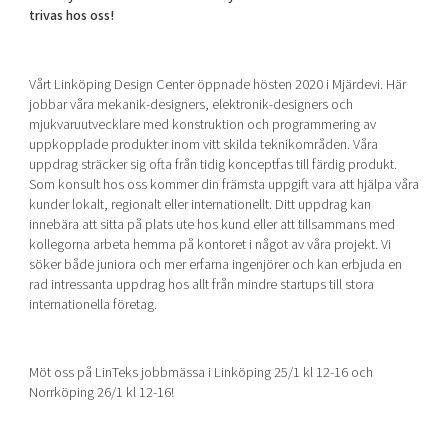
Shaping cities and regions
Our community of companies
trivas hos oss!
Upscaling
Projects
Today's lunch in Mjärdevi
Talent & skills
Publications
Startup & industry collaboration
Vårt Linköping Design Center öppnade hösten 2020 i Mjärdevi. Här
Bright East
Project toolbox
jobbar våra mekanik-designers, elektronik-designers och
Offers to boost your business
mjukvaruutvecklare med konstruktion och programmering av
East Sweden Tech Women
uppkopplade produkter inom vitt skilda teknikområden. Våra
Reversed mentorship
uppdrag sträcker sig ofta från tidig konceptfas till färdig produkt.
Som konsult hos oss kommer din främsta uppgift vara att hjälpa våra
Our clusters
Funding opportunities
kunder lokalt, regionalt eller internationellt. Ditt uppdrag kan
innebära att sitta på plats ute hos kund eller att tillsammans med
Current offers and activities
kollegorna arbeta hemma på kontoret i något av våra projekt. Vi
söker både juniora och mer erfarna ingenjörer och kan erbjuda en
Reach out to us
rad intressanta uppdrag hos allt från mindre startups till stora
Locations
internationella företag.
Möt oss på LinTeks jobbmässa i Linköping 25/1 kl 12-16 och
Norrköping 26/1 kl 12-16!