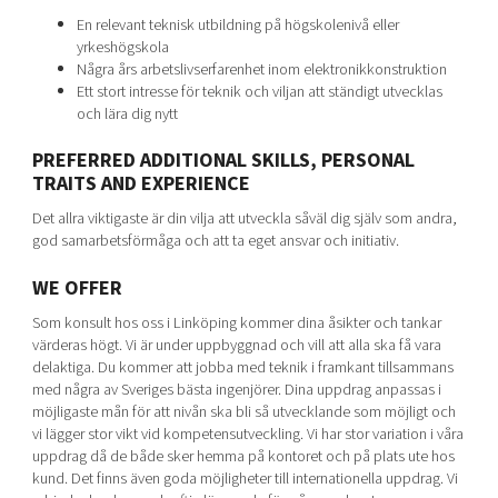
En relevant teknisk utbildning på högskolenivå eller
yrkeshögskola
Några års arbetslivserfarenhet inom elektronikkonstruktion
Ett stort intresse för teknik och viljan att ständigt utvecklas
och lära dig nytt
PREFERRED ADDITIONAL SKILLS, PERSONAL
TRAITS AND EXPERIENCE
Det allra viktigaste är din vilja att utveckla såväl dig själv som andra,
god samarbetsförmåga och att ta eget ansvar och initiativ.
WE OFFER
Som konsult hos oss i Linköping kommer dina åsikter och tankar
värderas högt. Vi är under uppbyggnad och vill att alla ska få vara
delaktiga. Du kommer att jobba med teknik i framkant tillsammans
med några av Sveriges bästa ingenjörer. Dina uppdrag anpassas i
möjligaste mån för att nivån ska bli så utvecklande som möjligt och
vi lägger stor vikt vid kompetensutveckling. Vi har stor variation i våra
uppdrag då de både sker hemma på kontoret och på plats ute hos
kund. Det finns även goda möjligheter till internationella uppdrag. Vi