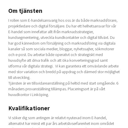
Om tjänsten
I rollen som E-handelsansvarig hos oss är du både marknadsförare,
projektledare och digital försäljare. Du har ett helhetsansvar för vår
E-handel som innefattar allt ifrån marknadsstrategier,
kundsegmentering, utveckla kundkontakter och digital tillväxt. Du
har god kännedom om försäljning och marknadsföring via digitala
kanaler så som sociala medier, bloggar, nyhetssajter, sökmotorer
och e-post. Du arbetar både operativt och strategiskt med
huvudsyfte att driva trafik och att öka konverteringsgrad samt
utforma vår digitala strategi. Vi kan garantera ett omväxlande arbete
med stor variation och bredd på uppdrag och därmed stor möjlighet
till utveckling.
Tjänsten är en tillsvidareanställning på heltid med start omgående. 6
månaders provanställning tillämpas. Placeringsort är på vårt
huvudkontor i Linköping.
Kvalifikationer
Vi söker dig som antingen är relativt nyutexad inom E-handel,
alternativt har minst ett par års arbetslivserfarenhet inom området