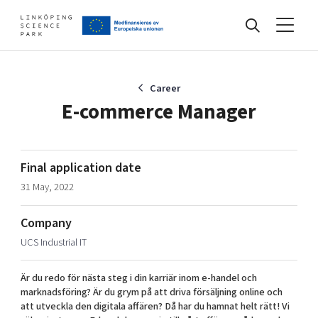
Events
Career
E-commerce Manager
Find your network
Final application date
31 May, 2022
Develop your company
Artificial intelligence
Company
Cybersecurity
About
UCS Industrial IT
Internet of Things
Upgrade your skills & master new ones
Manufacturing industries
Är du redo för nästa steg i din karriär inom e-handel och
Global talent
marknadsföring? Är du grym på att driva försäljning online och
att utveckla den digitala affären? Då har du hamnat helt rätt! Vi
Visual technologies
Our story, mission & vision
40 years anniversary
Tech startups