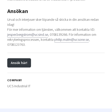
Ansökan
Urval och interjvuer sker löpande så skicka in din ansökan redan
idag!
För mer information om tjänsten, välkommen att kontakta VD:
jesper.bergstrom@ucsind.se
, 0708139266. För information om
rekryteringsprocessen, kontakta
philip.malm@ucsone.se
,
0708123763.
Ansök här!
COMPANY
UCS Industrial IT