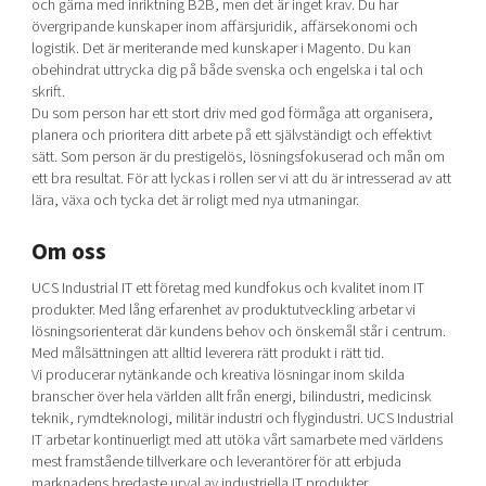
och gärna med inriktning B2B, men det är inget krav. Du har
övergripande kunskaper inom affärsjuridik, affärsekonomi och
logistik. Det är meriterande med kunskaper i Magento. Du kan
obehindrat uttrycka dig på både svenska och engelska i tal och
skrift.
Du som person har ett stort driv med god förmåga att organisera,
planera och prioritera ditt arbete på ett självständigt och effektivt
sätt. Som person är du prestigelös, lösningsfokuserad och mån om
ett bra resultat. För att lyckas i rollen ser vi att du är intresserad av att
lära, växa och tycka det är roligt med nya utmaningar.
Om oss
UCS Industrial IT ett företag med kundfokus och kvalitet inom IT
produkter. Med lång erfarenhet av produktutveckling arbetar vi
lösningsorienterat där kundens behov och önskemål står i centrum.
Med målsättningen att alltid leverera rätt produkt i rätt tid.
Vi producerar nytänkande och kreativa lösningar inom skilda
branscher över hela världen allt från energi, bilindustri, medicinsk
teknik, rymdteknologi, militär industri och flygindustri. UCS Industrial
IT arbetar kontinuerligt med att utöka vårt samarbete med världens
mest framstående tillverkare och leverantörer för att erbjuda
marknadens bredaste urval av industriella IT produkter.