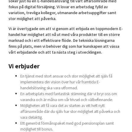
söker just nu en E-handelsansvarig till vårt affärsområde med
Shaping cities and regions
Our community of companies
Upscaling
fokus på digital försäljning. Vi lovar en arbetsdag fylld av
variation, trevliga kollegor, utmanande arbetsuppgifter samt
Projects
Today's lunch in Mjärdevi
Talent & skills
stor möjlighet att påverka.
Publications
Startup & industry collaboration
Bright East
Vi är övertygade om att vi genom att erbjuda en toppmodern E-
Project toolbox
Offers to boost your business
handel har möjlighet att nå ut med våra produkter till en större
East Sweden Tech Women
marknad och i ett effektivare flöde. De tekniska lösningarna
Reversed mentorship
finns på plats, men vi behöver dig som har kunskapen att vässa
vårt erbjudande och att ta nästa steg i utvecklingen.
Our clusters
Funding opportunities
Vi erbjuder
Current offers and activities
En tjänst med stort ansvar och stor möjlighet att själv få
Reach out to us
implementera din vision över hur vår framtida E-
Locations
handelslösning ska vara utformad.
En arbetsplats med fantastisk stämning där vi bryr oss om
varandra och är måna om vår trivsel och välbefinnande.
Möjligheten att få vara del av starten av ett helt nytt
affärsområde där du själv har stor möjlighet att påverka och
vara delaktig.
Ett generöst förmånspaket med god pensionsplan samt
möjlighet till bonus.