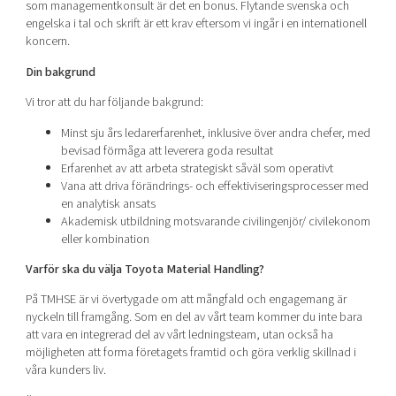
som managementkonsult är det en bonus. Flytande svenska och
engelska i tal och skrift är ett krav eftersom vi ingår i en internationell
koncern.
Din bakgrund
Vi tror att du har följande bakgrund:
Minst sju års ledarerfarenhet, inklusive över andra chefer, med
bevisad förmåga att leverera goda resultat
Erfarenhet av att arbeta strategiskt såväl som operativt
Vana att driva förändrings- och effektiviseringsprocesser med
en analytisk ansats
Akademisk utbildning motsvarande civilingenjör/ civilekonom
eller kombination
Varför ska du välja Toyota Material Handling?
På TMHSE är vi övertygade om att mångfald och engagemang är
nyckeln till framgång. Som en del av vårt team kommer du inte bara
att vara en integrerad del av vårt ledningsteam, utan också ha
möjligheten att forma företagets framtid och göra verklig skillnad i
våra kunders liv.