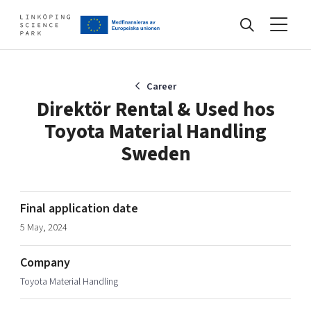
Events
Career
Direktör Rental & Used hos
Toyota Material Handling
Find your network
Sweden
Develop your company
Artificial intelligence
Final application date
Cybersecurity
5 May, 2024
About
Internet of Things
Upgrade your skills & master new ones
Manufacturing industries
Company
Global talent
Toyota Material Handling
Visual technologies
Our story, mission & vision
40 years anniversary
Tech startups