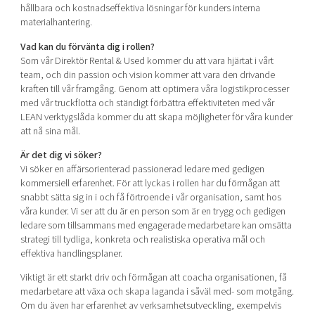
hållbara och kostnadseffektiva lösningar för kunders interna
materialhantering.
Vad kan du förvänta dig i rollen?
Som vår Direktör Rental & Used kommer du att vara hjärtat i vårt
team, och din passion och vision kommer att vara den drivande
kraften till vår framgång. Genom att optimera våra logistikprocesser
med vår truckflotta och ständigt förbättra effektiviteten med vår
LEAN verktygslåda kommer du att skapa möjligheter för våra kunder
att nå sina mål.
Är det dig vi söker?
Vi söker en affärsorienterad passionerad ledare med gedigen
kommersiell erfarenhet. För att lyckas i rollen har du förmågan att
snabbt sätta sig in i och få förtroende i vår organisation, samt hos
våra kunder. Vi ser att du är en person som är en trygg och gedigen
ledare som tillsammans med engagerade medarbetare kan omsätta
strategi till tydliga, konkreta och realistiska operativa mål och
effektiva handlingsplaner.
Viktigt är ett starkt driv och förmågan att coacha organisationen, få
medarbetare att växa och skapa laganda i såväl med- som motgång.
Om du även har erfarenhet av verksamhetsutveckling, exempelvis