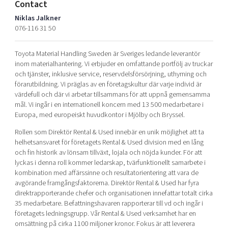
Contact
Shaping cities and regions
Our community of companies
Upscaling
Niklas Jalkner
Projects
Today's lunch in Mjärdevi
Talent & skills
076-116 31 50
Publications
Startup & industry collaboration
Bright East
Project toolbox
Toyota Material Handling Sweden är Sveriges ledande leverantör
Offers to boost your business
inom materialhantering. Vi erbjuder en omfattande portfölj av truckar
East Sweden Tech Women
och tjänster, inklusive service, reservdelsförsörjning, uthyrning och
Reversed mentorship
förarutbildning. Vi präglas av en företagskultur där varje individ är
värdefull och där vi arbetar tillsammans för att uppnå gemensamma
Our clusters
Funding opportunities
mål. Vi ingår i en internationell koncern med 13 500 medarbetare i
Europa, med europeiskt huvudkontor i Mjölby och Bryssel.
Current offers and activities
Rollen som Direktör Rental & Used innebär en unik möjlighet att ta
Reach out to us
helhetsansvaret för företagets Rental & Used division med en lång
Locations
och fin historik av lönsam tillväxt, lojala och nöjda kunder. För att
lyckas i denna roll kommer ledarskap, tvärfunktionellt samarbete i
kombination med affärssinne och resultatorientering att vara de
avgörande framgångsfaktorerna. Direktör Rental & Used har fyra
direktrapporterande chefer och organisationen innefattar totalt cirka
35 medarbetare. Befattningshavaren rapporterar till vd och ingår i
företagets ledningsgrupp. Vår Rental & Used verksamhet har en
omsättning på cirka 1100 miljoner kronor. Fokus är att leverera