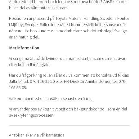
Är du redo att ta rodret och leda oss mot nya höjder? Ansök nu och
bli en del av vårt fantastiska team!
Positionen är placerad på Toyota Material Handling Swedens kontor
i Mjölby, Sverige. Rollen innebär ett kommersiellt helhetsansvar där
närvaro ute hos kunder och medarbetare och dotterbolag i Sverige
är en naturlig del.
Mer information
Vi ser gärna att både kvinnor och män söker tjänsten och vi strävar
efter kulturell mångfald.
Har du frågor kring rollen så är du välkommen att kontakta vd Niklas
Jalkner, tel. 076-116 31 50 eller HR-Direktör Annika Dörner, tel. 076-
105 55 08.
Välkommen med din ansökan senast den 5 maj.
Vi använder oss av kognitivt test och bakgrundskontroll som en del
av rekryteringsprocessen.
Ansökan sker via vår karriärsida