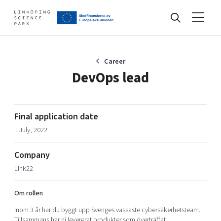
Events
Career
DevOps lead
Find your network
Final application date
1 July, 2022
Develop your company
Artificial intelligence
Company
Cybersecurity
About
Link22
Internet of Things
Upgrade your skills & master new ones
Manufacturing industries
Om rollen
Global talent
Inom 3 år har du byggt upp Sveriges vassaste cybersäkerhetsteam.
Visual technologies
Our story, mission & vision
40 years anniversary
Tech startups
Tillsammans har ni levererat produkter som överträffat