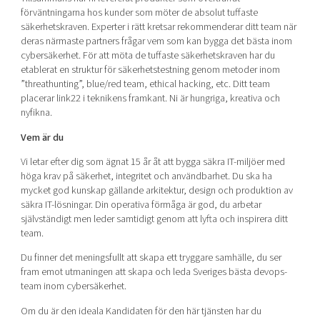
Shaping cities and regions
Our community of companies
förväntningarna hos kunder som möter de absolut tuffaste
Upscaling
säkerhetskraven. Experter i rätt kretsar rekommenderar ditt team när
Projects
Today's lunch in Mjärdevi
Talent & skills
deras närmaste partners frågar vem som kan bygga det bästa inom
Publications
cybersäkerhet. För att möta de tuffaste säkerhetskraven har du
Startup & industry collaboration
Bright East
etablerat en struktur för säkerhetstestning genom metoder inom
Project toolbox
Offers to boost your business
”threathunting”, blue/red team, ethical hacking, etc. Ditt team
East Sweden Tech Women
placerar link22 i teknikens framkant. Ni är hungriga, kreativa och
Reversed mentorship
nyfikna.
Our clusters
Vem är du
Funding opportunities
Vi letar efter dig som ägnat 15 år åt att bygga säkra IT-miljöer med
Current offers and activities
höga krav på säkerhet, integritet och användbarhet. Du ska ha
mycket god kunskap gällande arkitektur, design och produktion av
Reach out to us
säkra IT-lösningar. Din operativa förmåga är god, du arbetar
Locations
självständigt men leder samtidigt genom att lyfta och inspirera ditt
team.
Du finner det meningsfullt att skapa ett tryggare samhälle, du ser
fram emot utmaningen att skapa och leda Sveriges bästa devops-
team inom cybersäkerhet.
Om du är den ideala Kandidaten för den här tjänsten har du