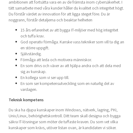
ambitionen att fortsätta vara en av de främsta inom cybersäkerhet. I
tätt samarbete med våra kunder håller du kvalitet och integritet högt.
Du förstår värdet av innovation för att ligga steget före. Du är
noggrann, förstår detaljerna och beaktar helheten
15 års erfarenhet av att bygga IT-miljöer med hög integritet
och tuffa krav.
God operativ förmåga. Kanske vass tekniker som vill ta dig an
en större uppgift.
Självständig.
Förmåga att leda och motivera människor.
En som drivs och växer av att hjälpa andra och att dela med
sig av kunskap.
En kollega som vi ser upp till.
En som ser kompetensutveckling som en naturlig del av
vardagen.
Teknisk kompetens
Du ska ha djupa kunskaper inom Windows, nätverk, lagring, PKI,
Unix/Linux, behörighetskontroll. Ditt team skall designa och bygga
säkra IT-lösningar som möter de tuffaste kraven. Du som vet vilka
kunskaper som krävs, utöver listan ovan, är kandidaten vi söker.