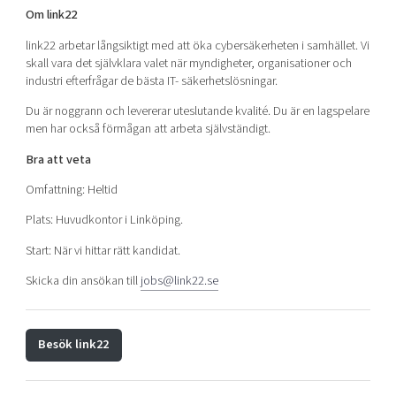
Om link22
link22 arbetar långsiktigt med att öka cybersäkerheten i samhället. Vi
skall vara det självklara valet när myndigheter, organisationer och
industri efterfrågar de bästa IT- säkerhetslösningar.
Du är noggrann och levererar uteslutande kvalité. Du är en lagspelare
men har också förmågan att arbeta självständigt.
Bra att veta
Omfattning: Heltid
Plats: Huvudkontor i Linköping.
Start: När vi hittar rätt kandidat.
Skicka din ansökan till
jobs@link22.se
Besök link22