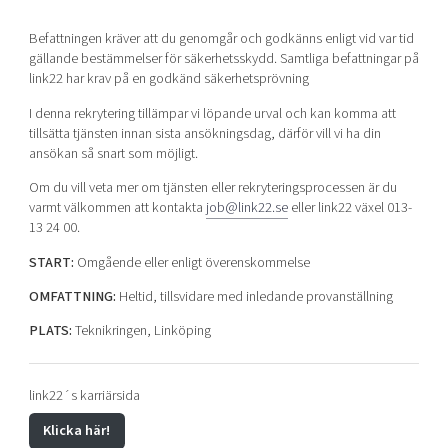
Befattningen kräver att du genomgår och godkänns enligt vid var tid
gällande bestämmelser för säkerhetsskydd. Samtliga befattningar på
link22 har krav på en godkänd säkerhetsprövning
I denna rekrytering tillämpar vi löpande urval och kan komma att
tillsätta tjänsten innan sista ansökningsdag, därför vill vi ha din
ansökan så snart som möjligt.
Om du vill veta mer om tjänsten eller rekryteringsprocessen är du
varmt välkommen att kontakta
job@link22.se
eller link22 växel 013-
13 24 00.
START:
Omgående eller enligt överenskommelse
OMFATTNING:
Heltid, tillsvidare med inledande provanställning
PLATS:
Teknikringen, Linköping
link22´s karriärsida
Klicka här!