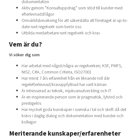
dokumentation
Aktiv genom ”Konsultuppdrag” som stöd till kunder med
efterlevnadsfrågor
Omvärldsbevakning för att säkerställa att företaget är up-to-
date runt regelverk som berör oss
Utbilda medarbetare runt regelverk och krav
Vem är du?
Vi söker dig som
Har arbetat med något/några av regelverken; KSF, PMFS,
NIS2, CRA, Common Criteria, ISO27001
Har minst 7 års erfarenhet från en liknande roll där
regelefterlevnad/kravuppfyllnad har varit kärnan
Är intresserad av teknik, mjukvaruutveckling och IT
Är en inspirerande person som är pragmatisk, lyhörd och
prestigelös
Har mycket goda kunskaper i svenska i tal och skrift då det
krävs i daglig dialog och dokumentation med kunder och
kollegor
Meriterande kunskaper/erfarenheter