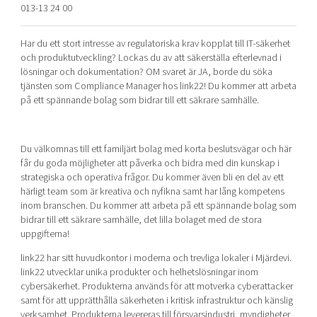
013-13 24 00
Shaping cities and regions
Our community of companies
Upscaling
Projects
Today's lunch in Mjärdevi
Talent & skills
Har du ett stort intresse av regulatoriska krav kopplat till IT-säkerhet
Publications
och produktutveckling? Lockas du av att säkerställa efterlevnad i
Startup & industry collaboration
Bright East
lösningar och dokumentation? OM svaret är JA, borde du söka
Project toolbox
Offers to boost your business
tjänsten som Compliance Manager hos link22! Du kommer att arbeta
East Sweden Tech Women
på ett spännande bolag som bidrar till ett säkrare samhälle.
Reversed mentorship
Our clusters
Funding opportunities
Du välkomnas till ett familjärt bolag med korta beslutsvägar och här
får du goda möjligheter att påverka och bidra med din kunskap i
Current offers and activities
strategiska och operativa frågor. Du kommer även bli en del av ett
Reach out to us
härligt team som är kreativa och nyfikna samt har lång kompetens
inom branschen. Du kommer att arbeta på ett spännande bolag som
Locations
bidrar till ett säkrare samhälle, det lilla bolaget med de stora
uppgifterna!
link22 har sitt huvudkontor i moderna och trevliga lokaler i Mjärdevi.
link22 utvecklar unika produkter och helhetslösningar inom
cybersäkerhet. Produkterna används för att motverka cyberattacker
samt för att upprätthålla säkerheten i kritisk infrastruktur och känslig
verksamhet. Produkterna levereras till försvarsindustri, myndigheter