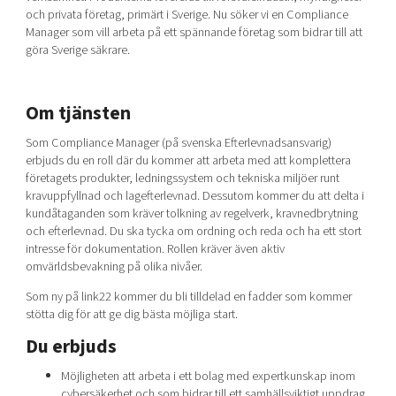
och privata företag, primärt i Sverige. Nu söker vi en Compliance
Manager som vill arbeta på ett spännande företag som bidrar till att
göra Sverige säkrare.
Om tjänsten
Som Compliance Manager (på svenska Efterlevnadsansvarig)
erbjuds du en roll där du kommer att arbeta med att komplettera
företagets produkter, ledningssystem och tekniska miljöer runt
kravuppfyllnad och lagefterlevnad. Dessutom kommer du att delta i
kundåtaganden som kräver tolkning av regelverk, kravnedbrytning
och efterlevnad. Du ska tycka om ordning och reda och ha ett stort
intresse för dokumentation. Rollen kräver även aktiv
omvärldsbevakning på olika nivåer.
Som ny på link22 kommer du bli tilldelad en fadder som kommer
stötta dig för att ge dig bästa möjliga start.
Du erbjuds
Möjligheten att arbeta i ett bolag med expertkunskap inom
cybersäkerhet och som bidrar till ett samhällsviktigt uppdrag