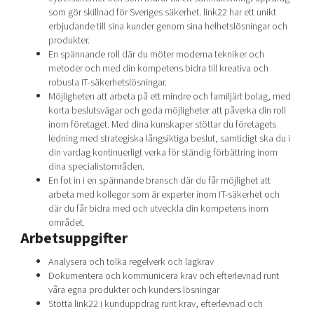
som gör skillnad för Sveriges säkerhet. link22 har ett unikt
erbjudande till sina kunder genom sina helhetslösningar och
produkter.
En spännande roll där du möter moderna tekniker och
metoder och med din kompetens bidra till kreativa och
robusta IT-säkerhetslösningar.
Möjligheten att arbeta på ett mindre och familjärt bolag, med
korta beslutsvägar och goda möjligheter att påverka din roll
inom företaget. Med dina kunskaper stöttar du företagets
ledning med strategiska långsiktiga beslut, samtidigt ska du i
din vardag kontinuerligt verka för ständig förbättring inom
dina specialistområden.
En fot in i en spännande bransch där du får möjlighet att
arbeta med kollegor som är experter inom IT-säkerhet och
där du får bidra med och utveckla din kompetens inom
området.
Arbetsuppgifter
Analysera och tolka regelverk och lagkrav
Dokumentera och kommunicera krav och efterlevnad runt
våra egna produkter och kunders lösningar
Stötta link22 i kunduppdrag runt krav, efterlevnad och