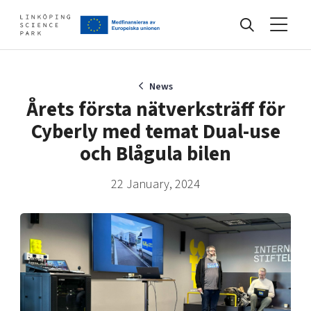
Events
News
Årets första nätverksträff för
Cyberly med temat Dual-use
Find your network
och Blågula bilen
22 January, 2024
Develop your company
Artificial intelligence
Cybersecurity
About
Internet of Things
Upgrade your skills & master new ones
Manufacturing industries
Global talent
Visual technologies
Our story, mission & vision
40 years anniversary
Tech startups