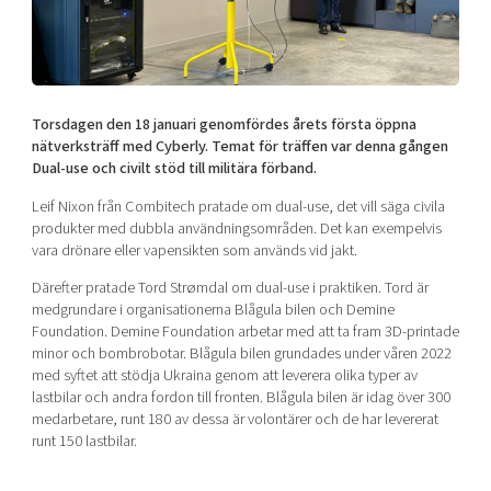
Shaping cities and regions
Our community of companies
Upscaling
Projects
Today's lunch in Mjärdevi
Talent & skills
Publications
Startup & industry collaboration
Bright East
Project toolbox
Offers to boost your business
Torsdagen den 18 januari genomfördes årets första öppna
East Sweden Tech Women
nätverksträff med Cyberly. Temat för träffen var denna gången
Dual-use och civilt stöd till militära förband.
Reversed mentorship
Our clusters
Leif Nixon från Combitech pratade om dual-use, det vill säga civila
Funding opportunities
produkter med dubbla användningsområden. Det kan exempelvis
vara drönare eller vapensikten som används vid jakt.
Current offers and activities
Därefter pratade Tord Strømdal om dual-use i praktiken. Tord är
Reach out to us
medgrundare i organisationerna Blågula bilen och Demine
Locations
Foundation. Demine Foundation arbetar med att ta fram 3D-printade
minor och bombrobotar. Blågula bilen grundades under våren 2022
med syftet att stödja Ukraina genom att leverera olika typer av
lastbilar och andra fordon till fronten. Blågula bilen är idag över 300
medarbetare, runt 180 av dessa är volontärer och de har levererat
runt 150 lastbilar.