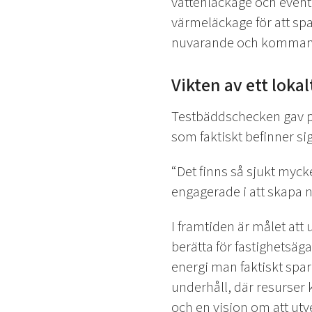
vattenläckage och eventu
värmeläckage för att sp
nuvarande och kommande 
Vikten av ett loka
Testbäddschecken gav pr
som faktiskt befinner si
“Det finns så sjukt mycke
engagerade i att skapa n
I framtiden är målet att
berätta för fastighetsä
energi man faktiskt spar
underhåll, där resurser k
och en vision om att utv