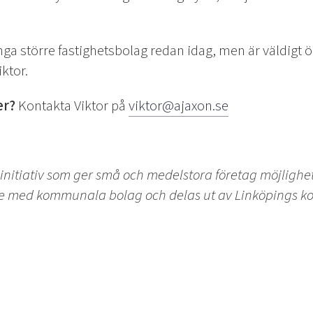
a större fastighetsbolag redan idag, men är väldigt ö
iktor.
er?
Kontakta Viktor på
viktor@ajaxon.se
 initiativ som ger små och medelstora företag möjlighet
te med kommunala bolag och delas ut av Linköpings 