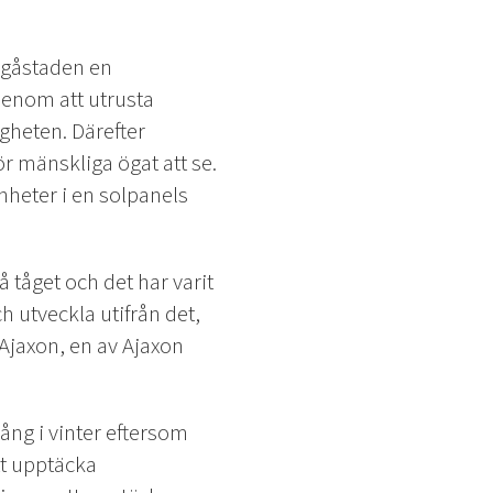
ngåstaden en
Genom att utrusta
gheten. Därefter
r mänskliga ögat att se.
nheter i en solpanels
 tåget och det har varit
h utveckla utifrån det,
r Ajaxon, en av Ajaxon
ng i vinter eftersom
tt upptäcka