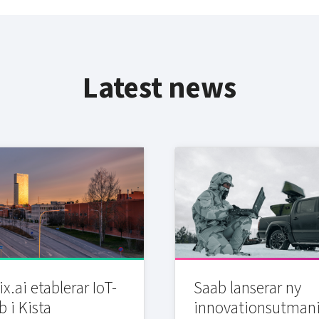
Latest news
x.ai etablerar IoT-
Saab lanserar ny
b i Kista
innovationsutman