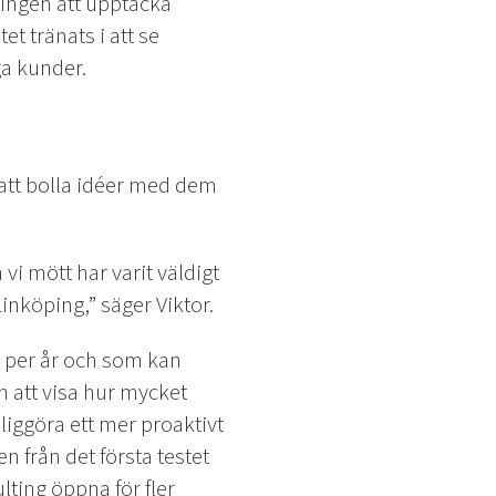
ningen att upptäcka
t tränats i att se
a kunder.
att bolla idéer med dem
 vi mött har varit väldigt
inköping,” säger Viktor.
r per år och som kan
 att visa hur mycket
liggöra ett mer proaktivt
en från det första testet
lting öppna för fler