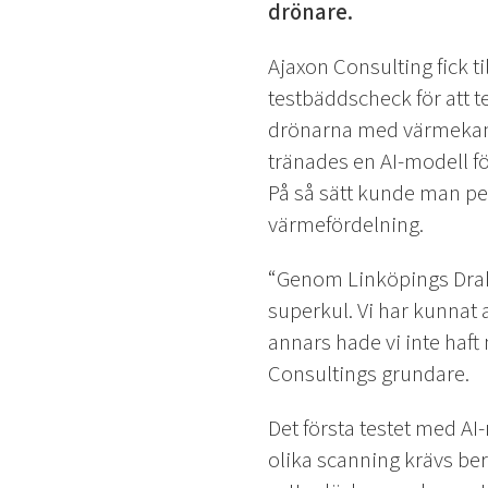
drönare.
Ajaxon Consulting fick 
testbäddscheck för att t
drönarna med värmekamer
tränades en AI-modell fö
På så sätt kunde man pe
värmefördelning.
“Genom Linköpings Draknä
superkul. Vi har kunnat a
annars hade vi inte haft 
Consultings grundare.
Det första testet med A
olika scanning krävs be