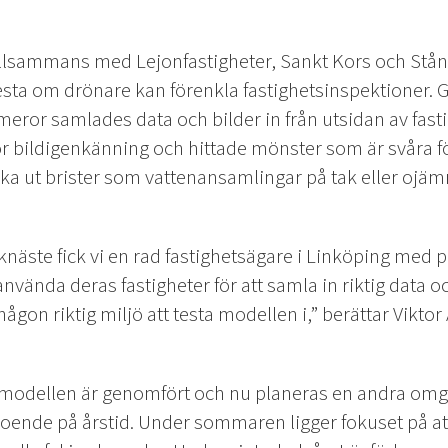
tillsammans med Lejonfastigheter, Sankt Kors och Stå
esta om drönare kan förenkla fastighetsinspektioner. 
or samlades data och bilder in från utsidan av fasti
r bildigenkänning och hittade mönster som är svåra fö
ka ut brister som vattenansamlingar på tak eller ojäm
ste fick vi en rad fastighetsägare i Linköping med på
nvända deras fastigheter för att samla in riktig data oc
någon riktig miljö att testa modellen i,” berättar Vikto
I-modellen är genomfört och nu planeras en andra omgå
roende på årstid. Under sommaren ligger fokuset på a