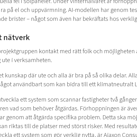
ella fel i solpaneler. Under vinterhalvåret är förhopp
ara på el och uppvärmning.
AI-modellen har genom teste
brister – något som även har bekräftats hos verklig
lt nätverk
ojektgruppen kontakt med rätt folk och möjligheten 
g ute i verksamheten.
t kunskap där ute och alla är bra på så olika delar. Alla
ågot användbart som kan bidra till ett klimatneutralt L
 utveckla ett system som scannar fastigheter två gånge
garen vad som behöver åtgärdas. Förhoppningen är även
ar genom att åtgärda specifika problem. Detta ska möj
an riktas till de platser med störst risker. Med resultat
eckla ett system som gör verklig nytta, är Ajaxon Consu