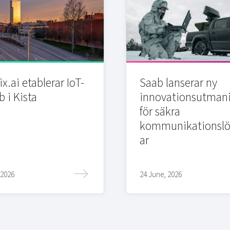
x.ai etablerar IoT-
Saab lanserar ny
b i Kista
innovationsutman
för säkra
kommunikationslö
ar
 2026
24 June, 2026