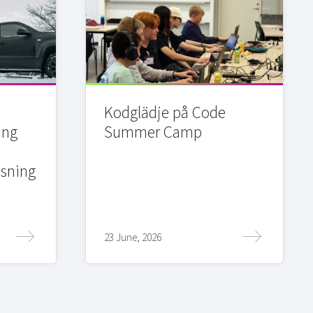
Kodglädje på Code
ing
Summer Camp
sning
23 June, 2026