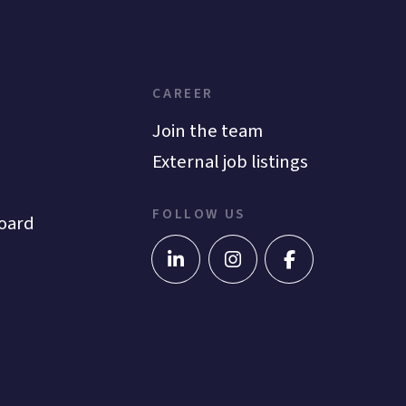
CAREER
Join the team
External job listings
FOLLOW US
oard