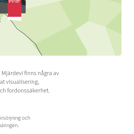
Mjärdevi finns några av
t visualisering,
och fordonssäkerhet.
rsörjning och
näringen.