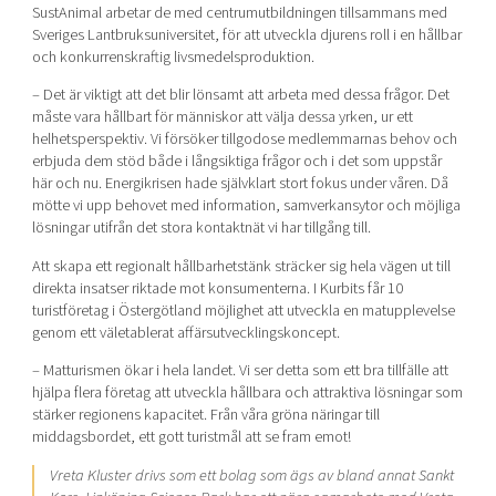
SustAnimal arbetar de med centrumutbildningen tillsammans med
Sveriges Lantbruksuniversitet, för att utveckla djurens roll i en hållbar
och konkurrenskraftig livsmedelsproduktion.
– Det är viktigt att det blir lönsamt att arbeta med dessa frågor. Det
måste vara hållbart för människor att välja dessa yrken, ur ett
helhetsperspektiv. Vi försöker tillgodose medlemmarnas behov och
erbjuda dem stöd både i långsiktiga frågor och i det som uppstår
här och nu. Energikrisen hade självklart stort fokus under våren. Då
mötte vi upp behovet med information, samverkansytor och möjliga
lösningar utifrån det stora kontaktnät vi har tillgång till.
Att skapa ett regionalt hållbarhetstänk sträcker sig hela vägen ut till
direkta insatser riktade mot konsumenterna. I Kurbits får 10
turistföretag i Östergötland möjlighet att utveckla en matupplevelse
genom ett väletablerat affärsutvecklingskoncept.
– Matturismen ökar i hela landet. Vi ser detta som ett bra tillfälle att
hjälpa flera företag att utveckla hållbara och attraktiva lösningar som
stärker regionens kapacitet. Från våra gröna näringar till
middagsbordet, ett gott turistmål att se fram emot!
Vreta Kluster drivs som ett bolag som ägs av bland annat Sankt