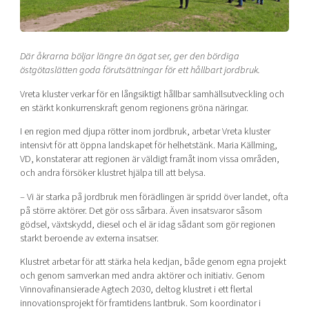
Shaping cities and regions
Our community of companies
Upscaling
Projects
Today's lunch in Mjärdevi
Talent & skills
Publications
Där åkrarna böljar längre än ögat ser, ger den bördiga
Startup & industry collaboration
Bright East
östgötaslätten goda förutsättningar för ett hållbart jordbruk.
Project toolbox
Offers to boost your business
East Sweden Tech Women
Vreta kluster verkar för en långsiktigt hållbar samhällsutveckling och
Reversed mentorship
en stärkt konkurrenskraft genom regionens gröna näringar.
Our clusters
I en region med djupa rötter inom jordbruk, arbetar Vreta kluster
Funding opportunities
intensivt för att öppna landskapet för helhetstänk. Maria Källming,
VD, konstaterar att regionen är väldigt framåt inom vissa områden,
Current offers and activities
och andra försöker klustret hjälpa till att belysa.
Reach out to us
– Vi är starka på jordbruk men förädlingen är spridd över landet, ofta
Locations
på större aktörer. Det gör oss sårbara. Även insatsvaror såsom
gödsel, växtskydd, diesel och el är idag sådant som gör regionen
starkt beroende av externa insatser.
Klustret arbetar för att stärka hela kedjan, både genom egna projekt
och genom samverkan med andra aktörer och initiativ. Genom
Vinnovafinansierade Agtech 2030, deltog klustret i ett flertal
innovationsprojekt för framtidens lantbruk. Som koordinator i