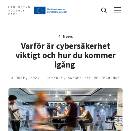
Events
News
Varför är cybersäkerhet
viktigt och hur du kommer
Find your network
igång
Develop your company
3 JUNE, 2024 · CYBERLY, SWEDEN SECURE TECH HUB
Artificial intelligence
Cybersecurity
About
Internet of Things
Upgrade your skills & master new ones
Manufacturing industries
Global talent
Visual technologies
Our story, mission & vision
40 years anniversary
Tech startups