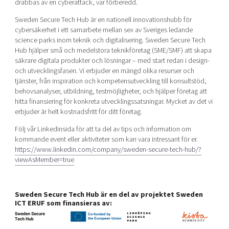
drabbas av en cyberattack, var förberedd.
Sweden Secure Tech Hub är en nationell innovationshubb för
cybersäkerhet i ett samarbete mellan sex av Sveriges ledande
science parks inom teknik och digitalisering. Sweden Secure Tech
Hub hjälper små och medelstora teknikföretag (SME/SMF) att skapa
säkrare digitala produkter och lösningar – med start redan i design-
och utvecklingsfasen. Vi erbjuder en mängd olika resurser och
tjänster, från inspiration och kompetensutveckling till konsultstöd,
behovsanalyser, utbildning, testmöjligheter, och hjälper företag att
hitta finansiering för konkreta utvecklingssatsningar. Mycket av det vi
erbjuder är helt kostnadsfritt för ditt företag.
Följ vår Linkedinsida för att ta del av tips och information om
kommande event eller aktiviteter som kan vara intressant för er.
https://www.linkedin.com/company/sweden-secure-tech-hub/?
viewAsMember=true
Sweden Secure Tech Hub är en del av projektet Sweden
ICT ERUF som finansieras av: