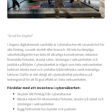
Shaping cities and regions
Our community of companies
Upscaling
Group of young freelancers working on wireless technology at casual office.
Projects
Today's lunch in Mjärdevi
Some people are in blurred motion.
Talent & skills
Publications
Startup & industry collaboration
Bright East
Project toolbox
Offers to boost your business
East Sweden Tech Women
“Scroll for English”
Reversed mentorship
I dagens digitaliserade samhälle är cyberattacker ett växande hot för
Our clusters
Funding opportunities
alla företag, oavsett storlek eller bransch. Att inte ha lämpliga
säkerhetsåtgärder kan leda till allvarliga konsekvenser, inklusive
Current offers and activities
finansiella förluster, skadat rykte, störningar i verksamheten och
juridiska påföljder. Cybersäkerhet är något som hela verksamheten
Reach out to us
behöver arbeta med och omfattar både tekniska samt mänskliga
Locations
faktorer. Därför är det viktigt att cybersäkerhet prioriteras på
ledningsnivå för att få god effekt ut i hela verksamheten.
Fördelar med att investera i cybersäkerhet:
Skydda ditt företag från cyberattacker
Minska risken för ekonomiska förluster, skador på ryktet och
störningar i verksamheten
Bygg förtroende hos kunder och partners