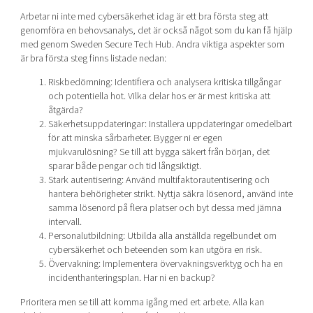
Arbetar ni inte med cybersäkerhet idag är ett bra första steg att
genomföra en behovsanalys, det är också något som du kan få hjälp
med genom Sweden Secure Tech Hub. Andra viktiga aspekter som
är bra första steg finns listade nedan:
Riskbedömning: Identifiera och analysera kritiska tillgångar
och potentiella hot. Vilka delar hos er är mest kritiska att
åtgärda?
Säkerhetsuppdateringar: Installera uppdateringar omedelbart
för att minska sårbarheter. Bygger ni er egen
mjukvarulösning? Se till att bygga säkert från början, det
sparar både pengar och tid långsiktigt.
Stark autentisering: Använd multifaktorautentisering och
hantera behörigheter strikt. Nyttja säkra lösenord, använd inte
samma lösenord på flera platser och byt dessa med jämna
intervall.
Personalutbildning: Utbilda alla anställda regelbundet om
cybersäkerhet och beteenden som kan utgöra en risk.
Övervakning: Implementera övervakningsverktyg och ha en
incidenthanteringsplan. Har ni en backup?
Prioritera men se till att komma igång med ert arbete. Alla kan