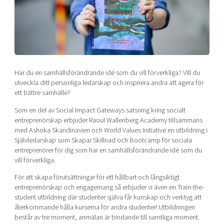
Shaping cities and regions
Our community of companies
Upscaling
Projects
Today's lunch in Mjärdevi
Talent & skills
Publications
Startup & industry collaboration
Bright East
Project toolbox
Offers to boost your business
East Sweden Tech Women
Har du en samhällsförändrande idé som du vill förverkliga? Vill du
Reversed mentorship
utveckla ditt personliga ledarskap och inspirera andra att agera för
Our clusters
ett bättre samhälle?
Funding opportunities
Som en del av Social Impact Gateways satsning kring socialt
Current offers and activities
entreprenörskap erbjuder Raoul Wallenberg Academy tillsammans
med Ashoka Skandinavien och World Values Initiative en utbildning i
Reach out to us
Självledarskap som Skapar Skillnad och Bootcamp för sociala
Locations
entreprenörer för dig som har en samhällsförändrande idé som du
vill förverkliga.
För att skapa förutsättningar för ett hållbart och långsiktigt
entreprenörskap och engagemang så erbjuder vi även en Train-the-
student utbildning där studenter själva får kunskap och verktyg att
återkommande hålla kurserna för andra studenter! Utbildningen
består av tre moment, anmälan är bindande till samtliga moment.