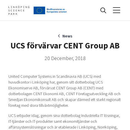
Events
News
UCS förvärvar CENT Group AB
Find your network
20 December, 2018
United Computer Systems in Scandinavia AB (UCS) med
Develop your company
huvudkontor i Linköping har, genom sitt dotterbolag UCS
Artificial intelligence
Ekonomiserve AB, förvärvat CENT Group AB (CENT) med
Cybersecurity
dotterbolagen CENT Ekonomi AB, CENT Företagsutveckling AB och
About
Smedjan Ekonomikonsult AB och skapar därmed ett starkt regionalt
Internet of Things
Upgrade your skills & master new ones
företag med stora tillväxtmöjligheter.
Manufacturing industries
UCS erbjuder idag, genom sina dotterbolag Industriella IT lösningar,
Global talent
IT-tjänster och IT-produkter samt ekonomitjänster och
Visual technologies
Our story, mission & vision
40 years anniversary
affärssystemslösningar och är etablerade i Linköping, Norrköping,
Tech startups