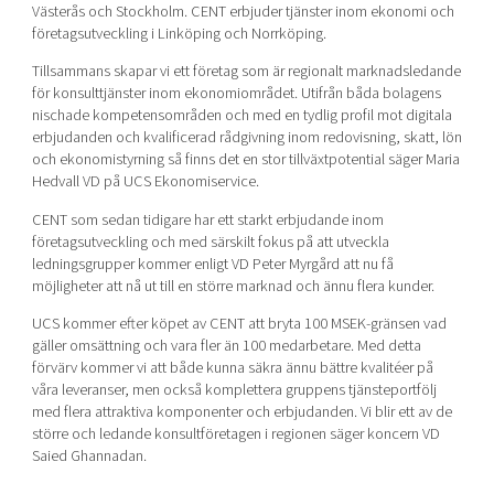
Västerås och Stockholm. CENT erbjuder tjänster inom ekonomi och
Shaping cities and regions
Our community of companies
Upscaling
företagsutveckling i Linköping och Norrköping.
Projects
Today's lunch in Mjärdevi
Talent & skills
Tillsammans skapar vi ett företag som är regionalt marknadsledande
Publications
Startup & industry collaboration
för konsulttjänster inom ekonomiområdet. Utifrån båda bolagens
Bright East
Project toolbox
nischade kompetensområden och med en tydlig profil mot digitala
Offers to boost your business
erbjudanden och kvalificerad rådgivning inom redovisning, skatt, lön
East Sweden Tech Women
och ekonomistyrning så finns det en stor tillväxtpotential säger Maria
Reversed mentorship
Hedvall VD på UCS Ekonomiservice.
Our clusters
Funding opportunities
CENT som sedan tidigare har ett starkt erbjudande inom
företagsutveckling och med särskilt fokus på att utveckla
Current offers and activities
ledningsgrupper kommer enligt VD Peter Myrgård att nu få
möjligheter att nå ut till en större marknad och ännu flera kunder.
Reach out to us
UCS kommer efter köpet av CENT att bryta 100 MSEK-gränsen vad
Locations
gäller omsättning och vara fler än 100 medarbetare. Med detta
förvärv kommer vi att både kunna säkra ännu bättre kvalitéer på
våra leveranser, men också komplettera gruppens tjänsteportfölj
med flera attraktiva komponenter och erbjudanden. Vi blir ett av de
större och ledande konsultföretagen i regionen säger koncern VD
Saied Ghannadan.