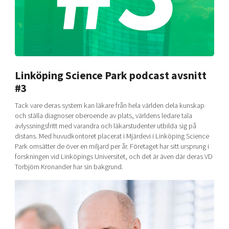
Shaping cities and regions
Our community of companies
Upscaling
Projects
Today's lunch in Mjärdevi
Talent & skills
Publications
Startup & industry collaboration
Bright East
Project toolbox
Offers to boost your business
East Sweden Tech Women
Linköping Science Park podcast avsnitt
Reversed mentorship
#3
Our clusters
Funding opportunities
Tack vare deras system kan läkare från hela världen dela kunskap
och ställa diagnoser oberoende av plats, världens ledare tala
Current offers and activities
avlyssningsfritt med varandra och läkarstudenter utbilda sig på
distans. Med huvudkontoret placerat i Mjärdevi i Linköping Science
Reach out to us
Park omsätter de över en miljard per år. Företaget har sitt ursprung i
Locations
forskningen vid Linköpings Universitet, och det är även där deras VD
Torbjörn Kronander har sin bakgrund.