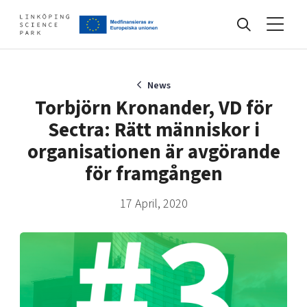
Events
News
Torbjörn Kronander, VD för
Sectra: Rätt människor i
Find your network
organisationen är avgörande
för framgången
Develop your company
Artificial intelligence
17 April, 2020
Cybersecurity
About
Internet of Things
Upgrade your skills & master new ones
Manufacturing industries
Global talent
Visual technologies
Our story, mission & vision
40 years anniversary
Tech startups