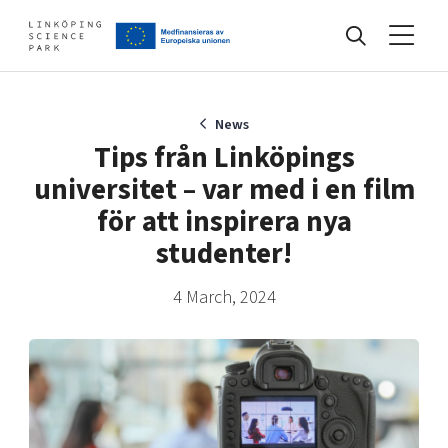
Events
News
Tips från Linköpings
universitet – var med i en film
Find your network
för att inspirera nya
studenter!
Develop your company
Artificial intelligence
4 March, 2024
Cybersecurity
About
Internet of Things
Upgrade your skills & master new ones
Manufacturing industries
Global talent
Visual technologies
Our story, mission & vision
40 years anniversary
Tech startups