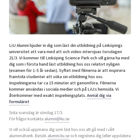
Shaping cities and regions
Our community of companies
Upscaling
Projects
Today's lunch in Mjärdevi
Talent & skills
Publications
Startup & industry collaboration
Bright East
Project toolbox
Offers to boost your business
East Sweden Tech Women
LiU Alumni bjuder in dig som läst din utbildning på Linköpings
Reversed mentorship
universitet att vara med att och video-intervjuas torsdagen
Our clusters
21/3. Vi kommer till Linköping Science Park och vill gärna ha med
Funding opportunities
dig som i första hand läst utbildning hos oss relativt nyligen
(examen för 1-5 år sedan). Syftet med filmerna är att inspirera
Current offers and activities
framtida studenter att söka sin utbildning hos oss.
Inspelningarna tar ca 15 minuter att genomföra. Filmerna
Reach out to us
kommer användas i sociala medier och på LiU:s hemsida. Vi
Locations
återkommer med exakt inspelningsplats.
Anmäl dig via
formuläret
Sista svarsdag är söndag 17/3.
För frågor kontakta
alumni@liu.se
Vi vill också uppmana dig som läst hos oss att gå med i vårt
alumnnätverk. Besök
alumni.liu.se
och registrera dig (eller uppdatera