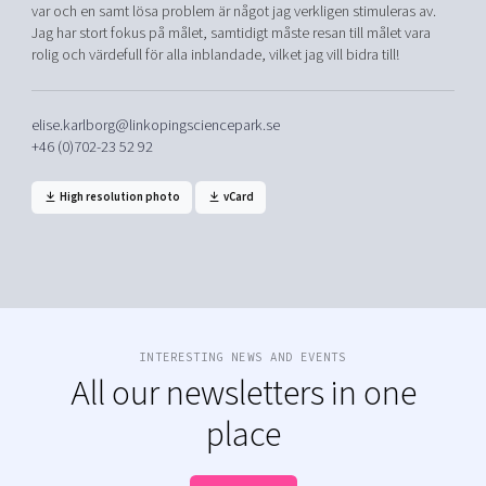
var och en samt lösa problem är något jag verkligen stimuleras av.
Jag har stort fokus på målet, samtidigt måste resan till målet vara
rolig och värdefull för alla inblandade, vilket jag vill bidra till!
elise.karlborg@linkopingsciencepark.se
+46 (0)702-23 52 92
High resolution photo
vCard
INTERESTING NEWS AND EVENTS
All our newsletters in one
place