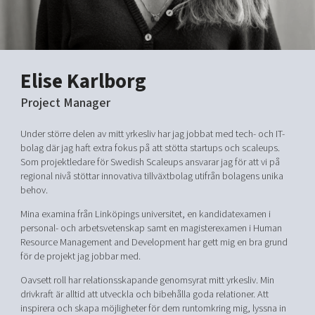
Shaping cities and regions
Our community of companies
Upscaling
Projects
Today's lunch in Mjärdevi
Talent & skills
Publications
Startup & industry collaboration
Bright East
Project toolbox
Elise Karlborg
Offers to boost your business
East Sweden Tech Women
Project Manager
Reversed mentorship
Our clusters
Under större delen av mitt yrkesliv har jag jobbat med tech- och IT-
Funding opportunities
bolag där jag haft extra fokus på att stötta startups och scaleups.
Som projektledare för Swedish Scaleups ansvarar jag för att vi på
Current offers and activities
regional nivå stöttar innovativa tillväxtbolag utifrån bolagens unika
Reach out to us
behov.
Locations
Mina examina från Linköpings universitet, en kandidatexamen i
personal- och arbetsvetenskap samt en magisterexamen i Human
Resource Management and Development har gett mig en bra grund
för de projekt jag jobbar med.
Oavsett roll har relationsskapande genomsyrat mitt yrkesliv. Min
drivkraft är alltid att utveckla och bibehålla goda relationer. Att
inspirera och skapa möjligheter för dem runtomkring mig, lyssna in