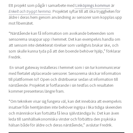
Ett projekt som pågår i samarbete med
Linköpings kommun
är
Enkelt och tryggt hemma
.
Projektet syftar till att öka tryggheten för
äldre i deras hem genom användning av sensorer som kopplas upp
mot fibernätet.
“Närstående kan få information om avvikande beteenden som
sensorerna snappar upp i hemmet. Det kan exempelvis handla om
att sensorn inte detekterat rörelser som vanligtvis brukar ske, och
som skulle kunna tyda på att den boende behöver hjälp,” förklarar
Fredrik.
En smart gateway installeras i hemmet som i sin tur kommunicerar
med flertalet utplacerade sensorer. Sensorerna skickar information
till plattformen IoT Open och distribuerar sedan ut information till
närstående. Projektet är fortfarande i sin testfas och resultaten
kommer presenteras längre fram.
“Om tekniken visar sig fungera väl, kan det innebära att exempelvis
insatser från hemtjänsten inte behöver ingripa i lika tidiga skeenden
och människor kan fortsätta få leva självständiga liv. Det kan även
leda till samhällsekonomiska vinster och förbättra den psykiska
hälsan både för äldre och deras närstående,” avslutar Fredrik.