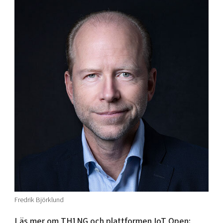
Fredrik Björklund
Läs mer om TH1NG och plattformen IoT Open: