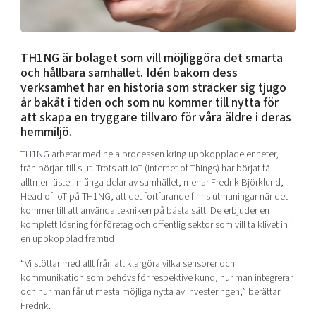
Shaping cities and regions
Our community of companies
Upscaling
Projects
Today's lunch in Mjärdevi
Talent & skills
Publications
TH1NG är bolaget som vill möjliggöra det smarta
Startup & industry collaboration
Bright East
och hållbara samhället. Idén bakom dess
Project toolbox
Offers to boost your business
verksamhet har en historia som sträcker sig tjugo
East Sweden Tech Women
år bakåt i tiden och som nu kommer till nytta för
Reversed mentorship
att skapa en tryggare tillvaro för våra äldre i deras
Our clusters
hemmiljö.
Funding opportunities
TH1NG
arbetar med hela processen kring uppkopplade enheter,
Current offers and activities
från början till slut. Trots att IoT (Internet of Things) har börjat få
alltmer fäste i många delar av samhället, menar Fredrik Björklund,
Reach out to us
Head of IoT på TH1NG, att det fortfarande finns utmaningar när det
Locations
kommer till att använda tekniken på bästa sätt. De erbjuder en
komplett lösning för företag och offentlig sektor som vill ta klivet in i
en uppkopplad framtid
“Vi stöttar med allt från att klargöra vilka sensorer och
kommunikation som behövs för respektive kund, hur man integrerar
och hur man får ut mesta möjliga nytta av investeringen,” berättar
Fredrik.