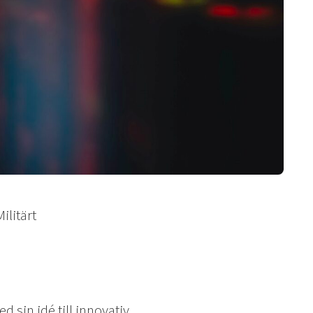
ilitärt
 sin idé till innovativ