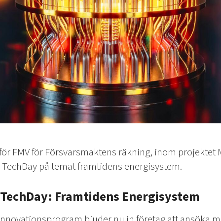
ör FMV för Försvarsmaktens räkning, inom projektet M
 TechDay på temat framtidens energisystem.
V TechDay: Framtidens Energisystem
Innovationsprogram bjuder nu in företag att ansöka med