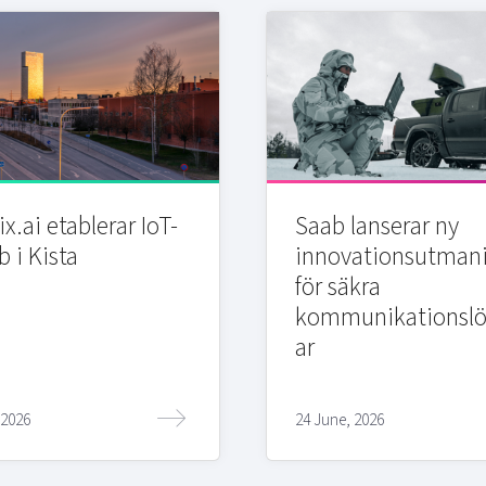
x.ai etablerar IoT-
Saab lanserar ny
b i Kista
innovationsutman
för säkra
kommunikationslö
ar
 2026
24 June, 2026