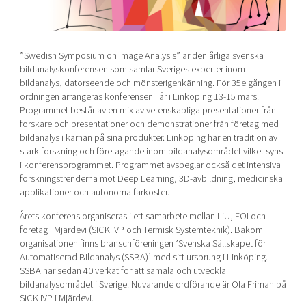
Shaping cities and regions
Our community of companies
Upscaling
Projects
Today's lunch in Mjärdevi
Talent & skills
Publications
”Swedish Symposium on Image Analysis” är den årliga svenska
Startup & industry collaboration
Bright East
bildanalyskonferensen som samlar Sveriges experter inom
Project toolbox
Offers to boost your business
bildanalys, datorseende och mönsterigenkänning. För 35e gången i
East Sweden Tech Women
ordningen arrangeras konferensen i år i Linköping 13-15 mars.
Reversed mentorship
Programmet består av en mix av vetenskapliga presentationer från
forskare och presentationer och demonstrationer från företag med
Our clusters
Funding opportunities
bildanalys i kärnan på sina produkter. Linköping har en tradition av
stark forskning och företagande inom bildanalysområdet vilket syns
Current offers and activities
i konferensprogrammet. Programmet avspeglar också det intensiva
forskningstrenderna mot Deep Learning, 3D-avbildning, medicinska
Reach out to us
applikationer och autonoma farkoster.
Locations
Årets konferens organiseras i ett samarbete mellan LiU, FOI och
företag i Mjärdevi (SICK IVP och Termisk Systemteknik). Bakom
organisationen finns branschföreningen ’Svenska Sällskapet för
Automatiserad Bildanalys (SSBA)’ med sitt ursprung i Linköping.
SSBA har sedan 40 verkat för att samala och utveckla
bildanalysområdet i Sverige. Nuvarande ordförande är Ola Friman på
SICK IVP i Mjärdevi.