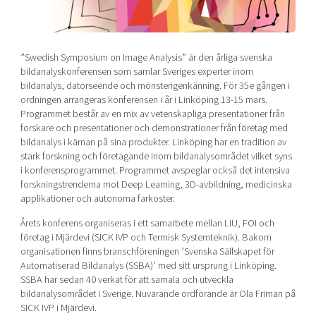
Shaping cities and regions
Our community of companies
Upscaling
Projects
Today's lunch in Mjärdevi
Talent & skills
Publications
”Swedish Symposium on Image Analysis” är den årliga svenska
Startup & industry collaboration
Bright East
bildanalyskonferensen som samlar Sveriges experter inom
Project toolbox
Offers to boost your business
bildanalys, datorseende och mönsterigenkänning. För 35e gången i
East Sweden Tech Women
ordningen arrangeras konferensen i år i Linköping 13-15 mars.
Reversed mentorship
Programmet består av en mix av vetenskapliga presentationer från
forskare och presentationer och demonstrationer från företag med
Our clusters
Funding opportunities
bildanalys i kärnan på sina produkter. Linköping har en tradition av
stark forskning och företagande inom bildanalysområdet vilket syns
Current offers and activities
i konferensprogrammet. Programmet avspeglar också det intensiva
forskningstrenderna mot Deep Learning, 3D-avbildning, medicinska
Reach out to us
applikationer och autonoma farkoster.
Locations
Årets konferens organiseras i ett samarbete mellan LiU, FOI och
företag i Mjärdevi (SICK IVP och Termisk Systemteknik). Bakom
organisationen finns branschföreningen ’Svenska Sällskapet för
Automatiserad Bildanalys (SSBA)’ med sitt ursprung i Linköping.
SSBA har sedan 40 verkat för att samala och utveckla
bildanalysområdet i Sverige. Nuvarande ordförande är Ola Friman på
SICK IVP i Mjärdevi.