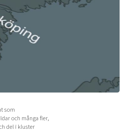
nt som
ldar och många fler,
ch del i kluster