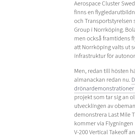
Aerospace Cluster Swede
finns en flygledarutbild
och Transportstyrelsen s
Group i Norrköping. Bola
men också framtidens f
att Norrköping valts ut 
infrastruktur för autonom
Men, redan till hösten hä
almanackan redan nu.
D
drönardemonstrationer 
projekt som tar sig an 
utvecklingen av obemann
demonstrera Last Mile T
kommer via Flygningen 
V-200 Vertical Takeoff 