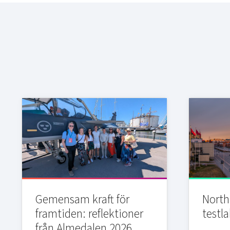
Gemensam kraft för
Northi
framtiden: reflektioner
testla
från Almedalen 2026