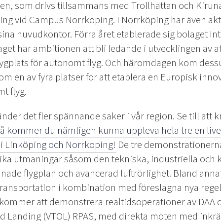
n, som drivs tillsammans med Trollhättan och Kiruna. 
ning vid Campus Norrköping. I Norrköping har även akt
ina huvudkontor. Förra året etablerade sig bolaget In
get har ambitionen att bli ledande i utvecklingen av a
lygplats för autonomt flyg. Och häromdagen kom dess
som en av fyra platser för att etablera en Europisk inn
t flyg.
nder det fler spännande saker i vår region. Se till att k
å kommer du nämligen kunna uppleva hela tre en liv
i Linköping och Norrköping!
De tre demonstrationerna
olika utmaningar såsom den tekniska, industriella och
ade flygplan och avancerad luftrörlighet. Bland ann
ransportation i kombination med föreslagna nya regel
kommer att demonstrera realtidsoperationer av DAA
and Landing (VTOL) RPAS, med direkta möten med inkrä