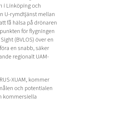
n i Linköping och
en U-rymdtjänst mellan
att få hälsa på drönaren
dpunkten för flygningen
 Sight (BVLOS) över en
föra en snabb, säker
rande regionalt UAM-
 CORUS-XUAM, kommer
 målen och potentialen
ch kommersiella