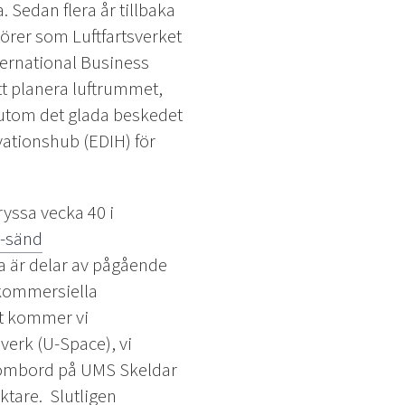
Sedan flera år tillbaka
örer som Luftfartsverket
ternational Business
tt planera luftrummet,
utom det glada beskedet
ovationshub (EDIH) för
ryssa vecka 40 i
e-sänd
 är delar av pågående
 kommersiella
at kommer vi
verk (U-Space), vi
 ombord på UMS Skeldar
ktare. Slutligen