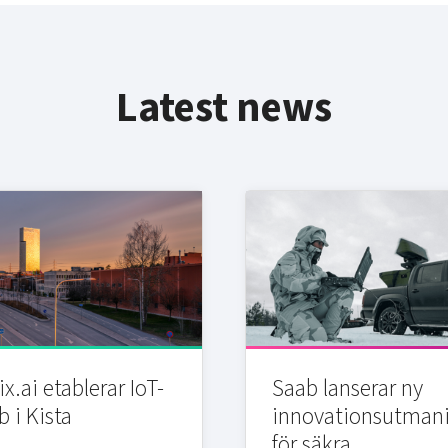
Latest news
x.ai etablerar IoT-
Saab lanserar ny
b i Kista
innovationsutman
för säkra