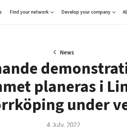
s
Find your network
Develop your company
A
News
new
Bright East
Tech startups
Our clusters
Current of
Funding o
Reach out
ande demonstrati
East Sweden Tech Women
Upscaling
Location
Reversed mentorship
Talent & skills
mmet planeras i Li
Startup & industry collaboration
Offers to boost your business
rrköping under v
4 July, 2022