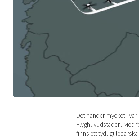
Det händer mycket i vår
Flyghuvudstaden. Med fö
finns ett tydligt ledarska