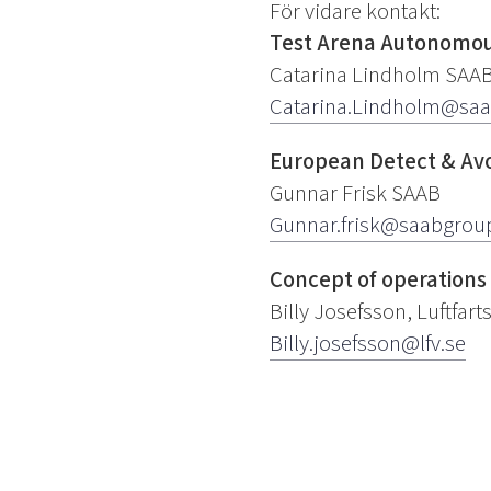
För vidare kontakt:
Test Arena Autonomous 
Catarina Lindholm SAA
Catarina.Lindholm@sa
European Detect & Avo
Gunnar Frisk SAAB
Gunnar.frisk@saabgrou
Concept of operations 
Billy Josefsson, Luftfart
Billy.josefsson@lfv.se