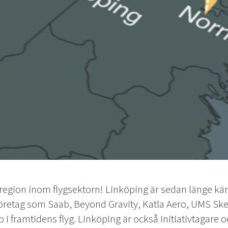
 region inom flygsektorn! Linköping är sedan länge kä
retag som Saab, Beyond Gravity, Katla Aero, UMS Ske
p i framtidens flyg. Linköping är också initiativtagare o