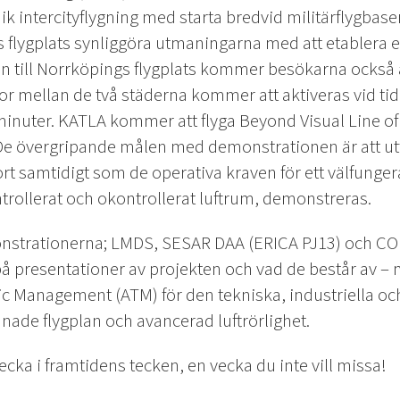
 intercityflygning med starta bredvid militärflygbase
 flygplats synliggöra utmaningarna med att etablera 
en till Norrköpings flygplats kommer besökarna också 
dor mellan de två städerna kommer att aktiveras vid ti
inuter. KATLA kommer att flyga Beyond Visual Line of
 De övergripande målen med demonstrationen är att ut
rt samtidigt som de operativa kraven för ett välfunge
trollerat och okontrollerat luftrum, demonstreras.
monstrationerna; LMDS, SESAR DAA (ERICA PJ13) och
på presentationer av projekten och vad de består av –
ffic Management (ATM) för den tekniska, industriella o
ade flygplan och avancerad luftrörlighet.
ecka i framtidens tecken, en vecka du inte vill missa!