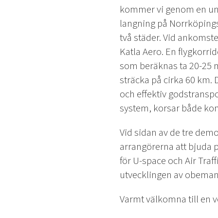
kommer vi genom en unik
langning på Norrköpings
två städer. Vid ankomst
Katla Aero. En flygkorri
som beräknas ta 20-25 m
sträcka på cirka 60 km.
och effektiv godstranspo
system, korsar både kon
Vid sidan av de tre de
arrangörerna att bjuda 
för U-space och Air Tra
utvecklingen av obemann
Varmt välkomna till en v