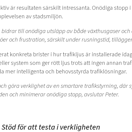
tiv är resultaten särskilt intressanta. Onödiga stopp i
plevelsen av stadsmiljön.
jus bidrar till onödiga utsläpp av både växthusgaser o
r och frustration, särskilt under rusningstid, tillägger
erat konkreta brister i hur trafikljus är installerade i
ler system som ger rött ljus trots att ingen annan traf
kla mer intelligenta och behovsstyrda trafiklösningar.
e och göra verklighet av en smartare trafikstyrning, dä
löden och minimerar onödiga stopp, avslutar Peter.
töd för att testa i verkligheten