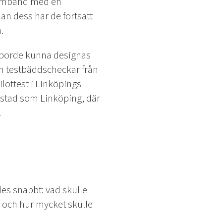
 samband med en
n dess har de fortsatt
.
g borde kunna designas
 testbäddscheckar från
ottest i Linköpings
 stad som Linköping, där
.
es snabbt: vad skulle
de och hur mycket skulle