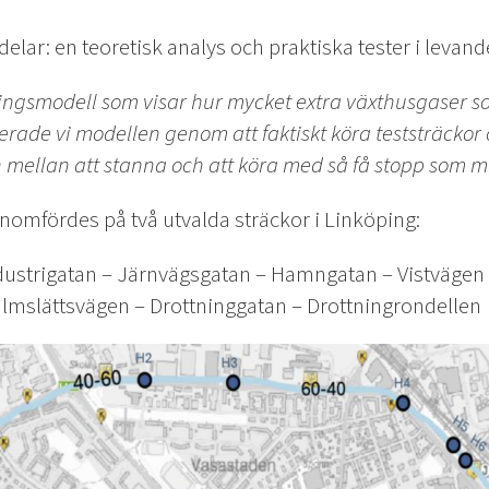
delar: en teoretisk analys och praktiska tester i levande
ningsmodell som visar hur mycket extra
växthusgaser
so
derade vi modellen genom att faktiskt köra teststräckor
mellan att stanna och att köra med så få stopp som möj
nomfördes på två utvalda sträckor i Linköping:
ndustrigatan – Järnvägsgatan – Hamngatan – Vistvägen
almslättsvägen – Drottninggatan – Drottningrondellen