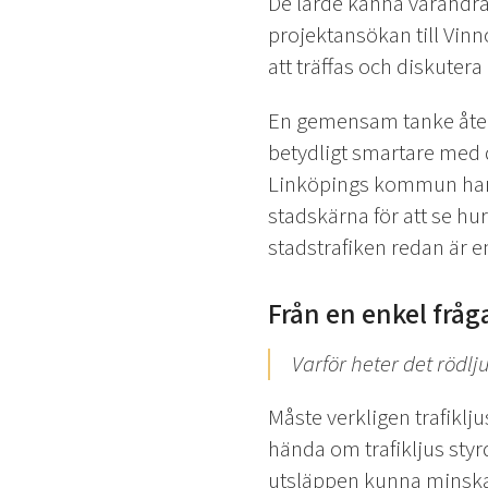
De lärde känna varandra
projektansökan till Vin
att träffas och diskuter
En gemensam tanke återk
betydligt smartare med 
Linköpings kommun har V
stadskärna för att se hu
stadstrafiken redan är en
Från en enkel fråga
Varför heter det rödlj
Måste verkligen trafiklju
hända om trafikljus styrd
utsläppen kunna minsk