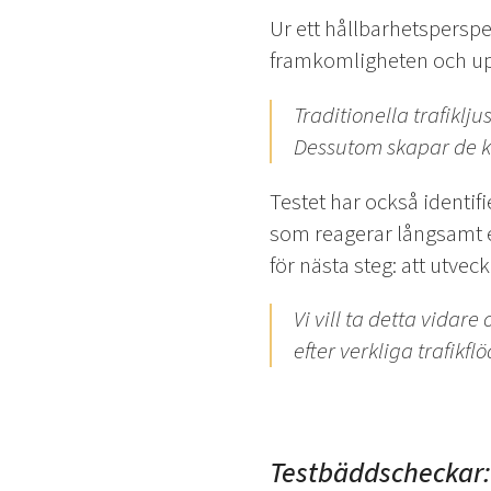
Ur ett hållbarhetsperspek
framkomligheten och up
Traditionella trafikl
Dessutom skapar de köe
Testet har också identifi
som reagerar långsamt el
för nästa steg: att utvec
Vi vill ta detta vidar
efter verkliga trafikf
Testbäddscheckar: S