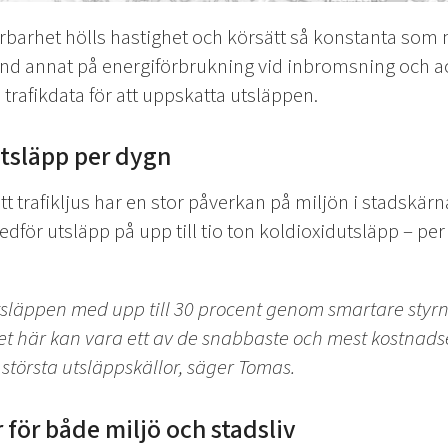
örbarhet hölls hastighet och körsätt så konstanta som 
d annat på energiförbrukning vid inbromsning och a
 trafikdata för att uppskatta utsläppen.
utsläpp per dygn
att trafikljus har en stor påverkan på miljön i stadskär
medför utsläpp på upp till tio ton koldioxidutsläpp – pe
släppen med upp till 30 procent genom smartare styrni
t här kan vara ett av de snabbaste och mest kostnadse
största utsläppskällor, säger Tomas.
 för både miljö och stadsliv