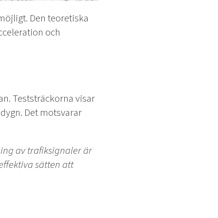
möjligt. Den teoretiska
cceleration och
nan. Teststräckorna visar
r dygn. Det motsvarar
ng av trafiksignaler är
ffektiva sätten att