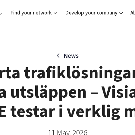
s
Find your network
Develop your company
A
News
new
Bright East
Tech startups
Our clusters
Current of
Funding o
Reach out
ta trafiklösninga
East Sweden Tech Women
Upscaling
Location
Reversed mentorship
Talent & skills
 utsläppen – Visi
Startup & industry collaboration
Offers to boost your business
E testar i verklig m
11 May, 2026