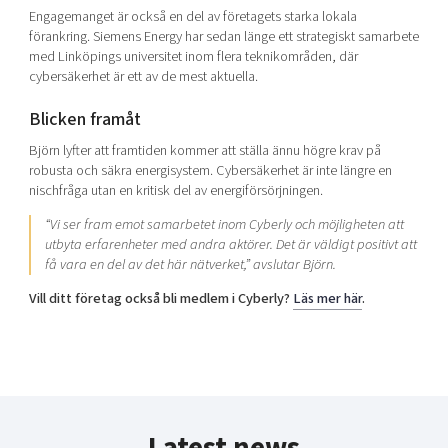
Engagemanget är också en del av företagets starka lokala
förankring. Siemens Energy har sedan länge ett strategiskt samarbete
med Linköpings universitet inom flera teknikområden, där
cybersäkerhet är ett av de mest aktuella.
Blicken framåt
Björn lyfter att framtiden kommer att ställa ännu högre krav på
robusta och säkra energisystem. Cybersäkerhet är inte längre en
nischfråga utan en kritisk del av energiförsörjningen.
“
Vi ser fram emot samarbetet inom Cyberly och möjligheten att
utbyta erfarenheter med andra aktörer. Det är väldigt positivt att
få vara en del av det här nätverket,”
avslutar Björn.
Vill ditt företag också bli medlem i Cyberly?
Läs mer här
.