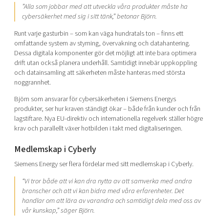
”Alla som jobbar med att utveckla våra produkter måste ha
cybersäkerhet med sig i sitt tänk,”
betonar Björn.
Runt varje gasturbin – som kan väga hundratals ton – finns ett
omfattande system av styrning, övervakning och datahantering.
Dessa digitala komponenter gör det möjligt att inte bara optimera
drift utan också planera underhåll. Samtidigt innebär uppkoppling
och datainsamling att säkerheten måste hanteras med största
noggrannhet.
Björn som ansvarar för cybersäkerheten i Siemens Energys
produkter, ser hur kraven ständigt ökar – både från kunder och från
lagstiftare. Nya EU-direktiv och internationella regelverk ställer högre
krav och parallellt växer hotbilden i takt med digitaliseringen.
Medlemskap i Cyberly
Siemens Energy ser flera fördelar med sitt medlemskap i Cyberly.
“
Vi tror både att vi kan dra nytta av att samverka med andra
branscher och att vi kan bidra med våra erfarenheter. Det
handlar om att lära av varandra och samtidigt dela med oss av
vår kunskap,”
säger Björn.