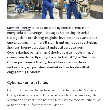
Shaping cities and regions
Our community of companies
Upscaling
Projects
Today's lunch in Mjärdevi
Talent & skills
Publications
Startup & industry collaboration
Bright East
Project toolbox
Offers to boost your business
Siemens Energy
är en av de stora nyckelaktörerna inom
East Sweden Tech Women
energisektorn i Sverige. Företaget har en lång historia i
Östergötland och är idag en global leverantör av avancerade
Reversed mentorship
energilösningar, framförallt inom framtagandet av gasturbiner.
Our clusters
Funding opportunities
Siemens Energy utvecklar ständigt sitt arbete inom
Cybersäkerhet och är en av Cyberlys nyaste medlemmar. Vi
intervjuade därför Björn Rydberg, Industrial Cyber Security
Current offers and activities
Officer på Siemens Energy, för att höra mer om deras
Reach out to us
verksamhet, syn på cybersäkerhet och varför de valt att
engagera sig i Cyberly.
Locations
Cybersäkerhet i fokus
Förutom att vara en ledande leverantör av hårdvara har Siemens
Energy de senaste åren allt mer utvecklats till att leverera digitala
system och tjänster runt sina produkter. Det gör cybersäkerhet till en
avgörande del av företagets erbjudande.