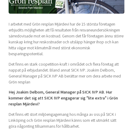
Shaping cities and regions
Our community of companies
Upscaling
Projects
Today's lunch in Mjärdevi
Talent & skills
Publications
I arbetet med Grön resplan Mjärdevi har de 15 största företagen
Startup & industry collaboration
Bright East
erbjudits möjligheten att få resultaten från resvaneundersökningen
Project toolbox
Offers to boost your business
särredovisade mot en kostnad. Genom det får företagen ännu större
East Sweden Tech Women
kunskap kring hur reskostnader och utsläpp hänger ihop och kan
Reversed mentorship
hitta vägar mot klimatmål med störst ekonomisk
besparingspotential.
Our clusters
Funding opportunities
Det finns en stark coopetition-kraft i området och flera företag att
nappat på erbjudandet. Bland annat SICK IVP. Joakim Delbom,
Current offers and activities
General Manager på SICK IVP AB berättar mer om dera arbete med
Reach out to us
Grön resplan
Locations
Hej Joakim Delbom, General Manager på SICK IVP AB. Hur
kommer det sig att SICK IVP engagerar sig ”lite extra” i Grön
resplan Mjärdevi?
Det finns ett stort miljöengagemang hos många av oss på SICK i
Linköping och Grön resplan Mjärdevi känns som ett utmärkt sätt
göra någonting tillsammans för hållbarhet.