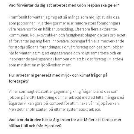
Vad förväntar du dig att arbetet med Grön resplan ska ge er?
Framförallt förväntar jag mig att så många som möjligt av alla oss
som jobbar här i Mjärdevi gör mer eller mindre stora förändringar i
våra resvanor för en hållbar utveckling. Eftersom flera aktörer tex
kommunen, kollektivtrafiken och fastighetsbolagen deltar i projektet
så förväntar jag mig flera innovativa lösningar från alla medverkande
för stödja sådana förändringar. För vårt företag och oss som jobbar
här förväntar jag mig ett engagerande och roligt samarbete och en
inspirerande tävlingsanda i kampen om att bli det företag i Mjärdevi
som minskat sin miljöpåverkan mest.
Hur arbetar ni generellt med miljö- och klimatfrågor på
företaget?
Vi har som sagt ett stort engagemang kring frågan bland oss som
jobbar på SICK i Linköping och har arbetat med att hitta många små
åtgärder vi kan göra på kontoret för att minska vår miljöpåverkan.
Men det här blir starten på ett mer systematiskt arbete.
Vad tror du är den bästa åtgärden för att få fler att färdas mer
hållbart till och från Mjärdevi?