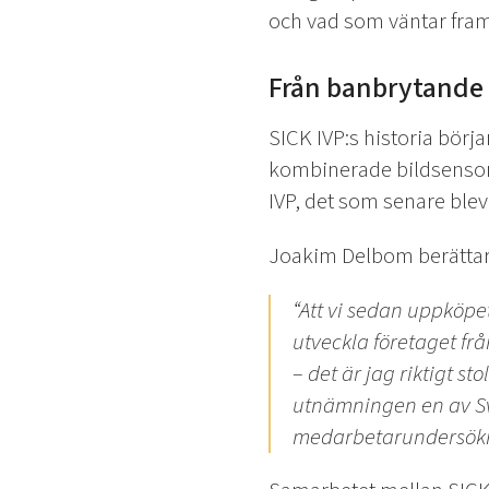
och vad som väntar fram
Från banbrytande 
SICK IVP:s historia bör
kombinerade bildsensore
IVP, det som senare blev
Joakim Delbom berättar
“Att vi sedan uppköpet
utveckla företaget fr
– det är jag riktigt s
utnämningen en av Sver
medarbetarundersökni