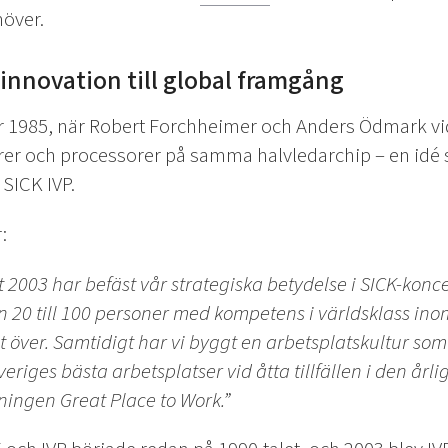
över.
innovation till global framgång
jar 1985, när Robert Forchheimer och Anders Ödmark vi
r och processorer på samma halvledarchip – en idé s
 SICK IVP.
:
 2003 har befäst vår strategiska betydelse i SICK-konce
ån 20 till 100 personer med kompetens i världsklass in
tolt över. Samtidigt har vi byggt en arbetsplatskultur som
iges bästa arbetsplatser vid åtta tillfällen i den årli
ngen Great Place to Work.”