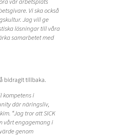
göra vår arbetsplats
betsgivare. Vi ska också
skultur. Jag vill ge
tiska lösningar till våra
 stärka samarbetet med
 bidragit tillbaka.
ll kompetens i
nity där näringsliv,
im. “Jag tror att SICK
om vårt engagemang i
mervärde genom