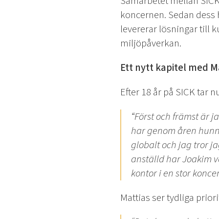
Samarbetet mellan SICK o
koncernen. Sedan dess ha
levererar lösningar till
miljöpåverkan.
Ett nytt kapitel med Ma
Efter 18 år på SICK tar
“Först och främst är j
har genom åren hunni
globalt och jag tror j
anställd har Joakim va
kontor i en stor koncer
Mattias ser tydliga priori