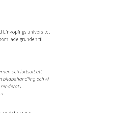
d Linköpings universitet
om lade grunden till
rnen och fortsatt att
om bildbehandling och AI
 renderat i
ga