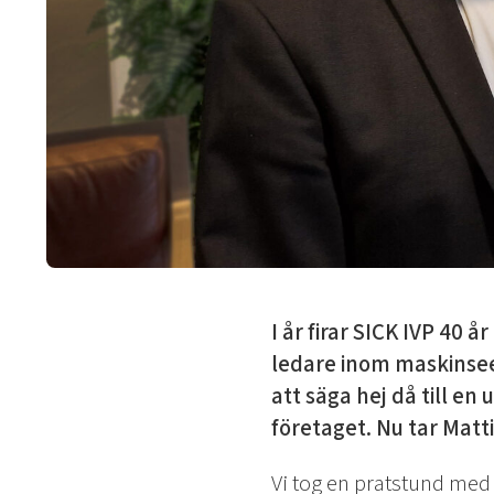
I år firar SICK IVP 40 å
ledare inom maskinseen
att säga hej då till e
företaget. Nu tar Matt
Vi tog en pratstund me