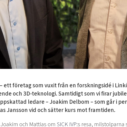
r – ett företag som vuxit från en forskningsidé i Link
de och 3D-teknologi. Samtidigt som vi firar jubile
n uppskattad ledare – Joakim Delbom – som går i pen
ias Jansson vid och sätter kurs mot framtiden.
d Joakim och Mattias om
SICK IVP
:s resa, milstolparna