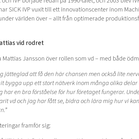
ch IVP började redan på 1990-talet, och 2003 blev IVP
r SICK IVP vuxit till ett innovationscenter inom Mach
 kunder världen över – allt från optimerade produktions
ttias vid rodret
 nu Mattias Jansson över rollen som vd – med både ödm
ag jätteglad att få den här chansen men också lite nerv
t bygga upp ett stort nätverk inom många olika delar
ag har en bra förståelse för hur företaget fungerar. Und
rit vd och jag har fått se, bidra och lära mig hur vi ka
n.”
teringar framför sig: