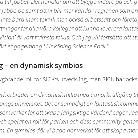
gå till jobbet. Det handlar om att bygga vidare på och 
t jobba på samt att vi blir mer kända i regionen som ar
 inte bara inom teknik men också arbetssätt och företag
tningar för alla våra kollegor att kunna leverera fantas
ision’ är vårt främsta fokus. Och jag vill fortsätta att
vårt engagemang i Linköping Science Park.”
g – en dynamisk symbios
vgörande roll för SICK:s utveckling, men SICK har också
rk erbjuder en dynamisk miljö med utmärkt tillgång ti
pings universitet. Det är samtidigt en fantastisk commu
samverkar för att skapa långsiktiga värden,” säger Joak
 och spelat en roll för parken och dess community gen
orum. En symbios där vi båda har verkat för att skapa 