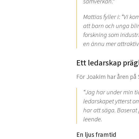
samverkan.”
Mattias fyller i:
“Vi kom
att barn och unga blir
forskning som industr
en ännu mer attraktiv 
Ett ledarskap präg
För Joakim har åren på S
“Jag har under min ti
ledarskapet ytterst o
har att säga. Baserat
leende.
En ljus framtid