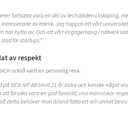
mer fortsätta vara en del av techstaden Linköping, men v
 intresserade av teknik. Jag hoppas att vårt universite
in har nytta av. Och att vårt engagemang i nätverk som
stad för startups.”
lat av respekt
ICK också varit en personlig resa.
d på SICK IVP AB blivit 21 år äldre och kanske något vi
m att försöka vara en god förebild, visa människor resp
 på detta behöver man ibland fatta ett och annat beslu