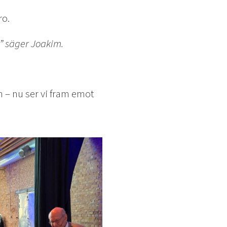
ro.
,” säger Joakim.
m – nu ser vi fram emot