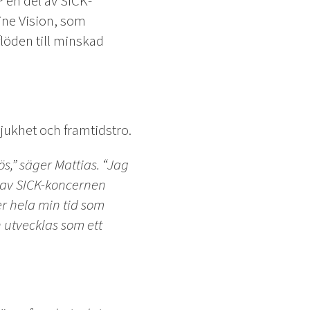
 en del av SICK-
ine Vision, som
flöden till minskad
jukhet och framtidstro.
ös,” säger Mattias. “Jag
 av SICK-koncernen
er hela min tid som
n utvecklas som ett