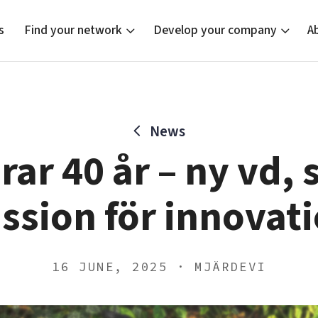
s
Find your network
Develop your company
A
News
new
Bright East
Tech startups
Our clusters
Current of
Funding o
Reach out
irar 40 år – ny vd
East Sweden Tech Women
Upscaling
Location
Reversed mentorship
Talent & skills
ssion för innovat
Startup & industry collaboration
Offers to boost your business
16 JUNE, 2025 · MJÄRDEVI