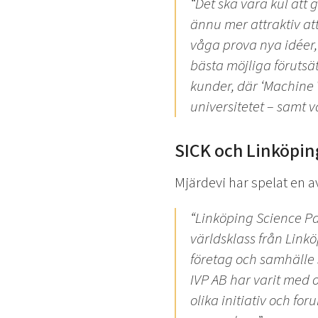
“Det ska vara kul att 
ännu mer attraktiv at
våga prova nya idéer,
bästa möjliga förutsät
kunder, där ‘Machine V
universitetet – samt 
SICK och Linköpin
Mjärdevi har spelat en a
“Linköping Science Pa
världsklass från Linkö
företag och samhälle 
IVP AB har varit med
olika initiativ och f