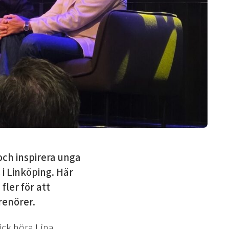
 och inspirera unga
i Linköping. Här
ler för att
renörer.
ick höra Lina