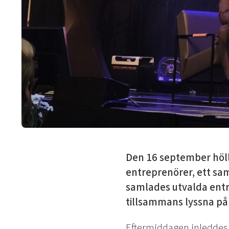
Den 16 september höl
entreprenörer, ett sa
samlades utvalda entr
tillsammans lyssna på
Eftermiddagen inleddes m