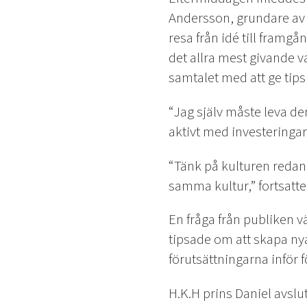
Andersson, grundare a
resa från idé till framgå
det allra mest givande v
samtalet med att ge tips 
“Jag själv måste leva de
aktivt med investeringa
“Tänk på kulturen redan 
samma kultur,” fortsatte 
En fråga från publiken 
tipsade om att skapa nya
förutsättningarna inför 
H.K.H prins Daniel avsl