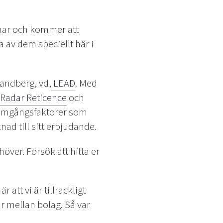
 har och kommer att
 av dem speciellt här i
Sandberg, vd,
LEAD
. Med
Radar Reticence
och
ramgångsfaktorer som
ad till sitt erbjudande.
ver. Försök att hitta er
att vi är tillräckligt
r mellan bolag. Så var