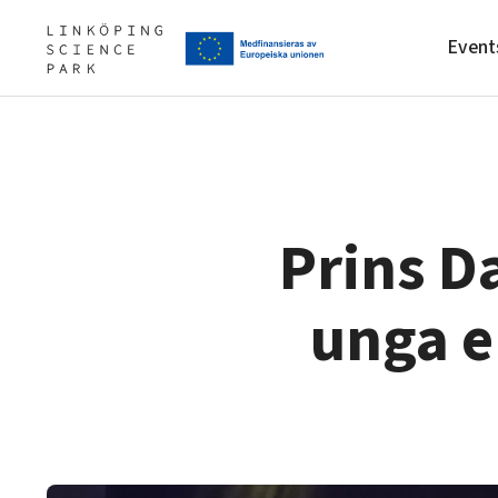
Event
Upgrade your skills & master 
Artificial intelligence
Our story, mission & vision
ones
Prins D
Cybersecurity
Our community of companies
Internet of Things
Projects
unga e
Manufacturing industries
Publications
Global talent
Project toolbox
Visual technologies
Shaping cities and regions