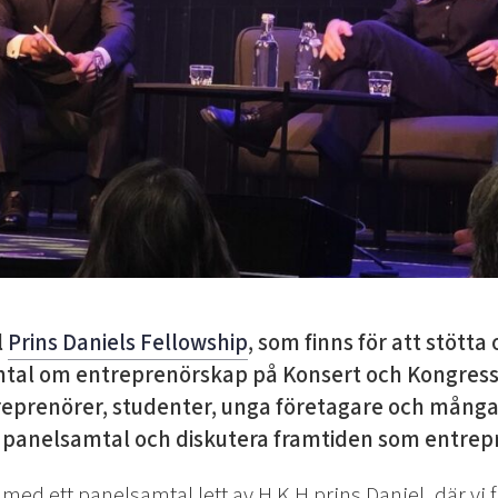
l
Prins Daniels Fellowship
, som finns för att stötta
mtal om entreprenörskap på Konsert och Kongress 
eprenörer, studenter, unga företagare och många f
 panelsamtal och diskutera framtiden som entrep
ed ett panelsamtal lett av H.K.H prins Daniel, där vi f