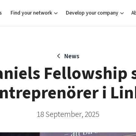
s
Find your network
Develop your company
A
News
new
Bright East
Tech startups
Our clusters
Current of
Funding o
Reach out
aniels Fellowship
East Sweden Tech Women
Upscaling
Location
Reversed mentorship
Talent & skills
ntreprenörer i Li
Startup & industry collaboration
Offers to boost your business
18 September, 2025