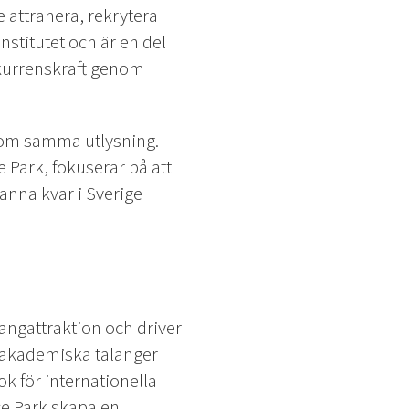
e attrahera, rekrytera
nstitutet och är en del
onkurrenskraft genom
inom samma utlysning.
Park, fokuserar på att
tanna kvar i Sverige
langattraktion och driver
a akademiska talanger
k för internationella
nce Park skapa en