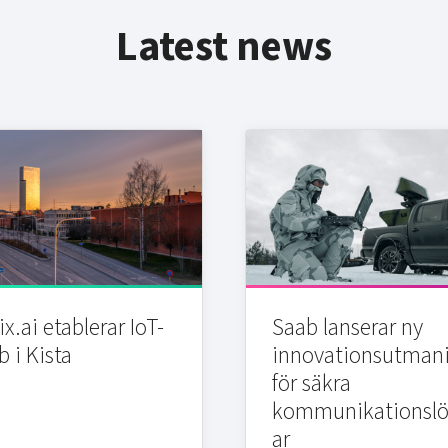
Latest news
x.ai etablerar IoT-
Saab lanserar ny
b i Kista
innovationsutman
för säkra
kommunikationslö
ar