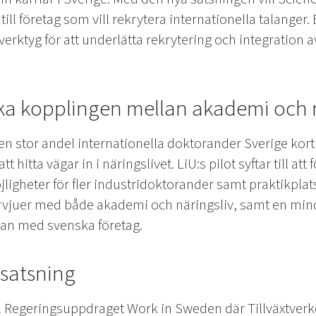
till företag som vill rekrytera internationella talange
erktyg för att underlätta rekrytering och integration a
ärka kopplingen mellan akademi och 
en stor andel internationella doktorander Sverige kort 
t hitta vägar in i näringslivet. LiU:s pilot syftar till at
ligheter för fler industridoktorander samt praktikplats
ervjuer med både akademi och näringsliv, samt en mindre
kan med svenska företag.
 satsning
l
Regeringsuppdraget Work in Sweden där Tillväxtverk