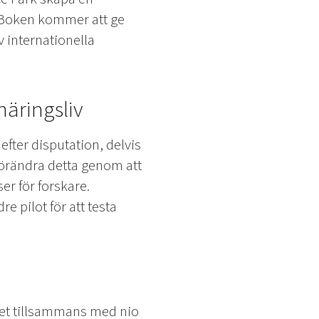
r. Boken kommer att ge
v internationella
näringsliv
efter disputation, delvis
t förändra detta genom att
er för forskare.
 pilot för att testa
et tillsammans med nio