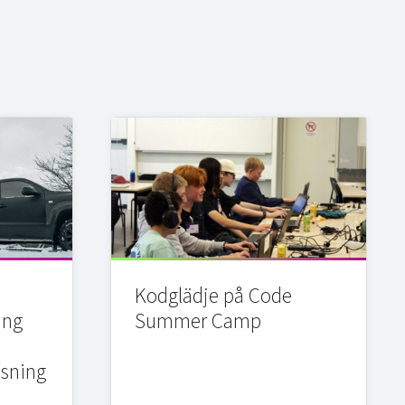
Kodglädje på Code
ing
Summer Camp
sning