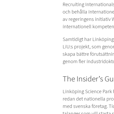
Recruiting International
och behålla internatione
av regeringens initiativ
internationell kompeten
Samtidigt har Linköpings
LiU:s projekt, som geno
skapa bättre förutsättni
genom fler industridokto
The Insider’s Gu
Linköping Science Park h
redan det nationella pr
med svenska företag. Tid
talanger som vill starta 