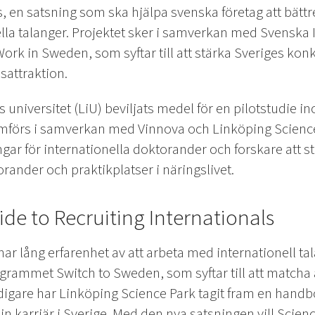
s, en satsning som ska hjälpa svenska företag att bättr
lla talanger. Projektet sker i samverkan med Svenska I
 Work in Sweden, som syftar till att stärka Sveriges k
sattraktion.
 universitet (LiU) beviljats medel för en pilotstudie 
mförs i samverkan med Vinnova och Linköping Science 
ngar för internationella doktorander och forskare att s
rander och praktikplatser i näringslivet.
ide to Recruiting Internationals
ar lång erfarenhet av att arbeta med internationell ta
ogrammet Switch to Sweden, som syftar till att match
igare har Linköping Science Park tagit fram en handbo
sin karriär i Sverige. Med den nya satsningen vill Scie