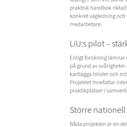
praktisk handbok riktad 
konkret vägledning och v
medarbetare.
LiU:s pilot – st
Enligt forskning lämnar 
på grund av svårigheter at
kartlägga hinder och möj
Projektet innefattar int
praktikplatser i samver
Större nationell
Båda projekten är en de