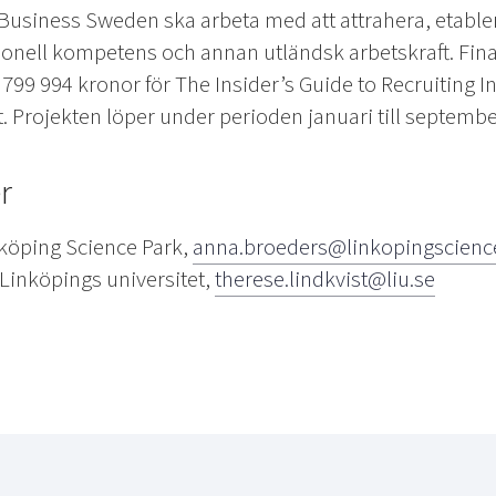
usiness Sweden ska arbeta med att attrahera, etable
tionell kompetens och annan utländsk arbetskraft.
Fina
l 799 994 kronor för The Insider’s Guide to Recruiting 
ot. Projekten löper under perioden januari till septembe
r
köping Science Park,
anna.broeders@linkopingscienc
 Linköpings universitet,
therese.lindkvist@liu.se